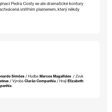
ginací Pedra Costy se ale dramatické kontury
, schvácená vnitřním plamenem, který někdy
onardo Simões
/ Hudba
Marcos Magalhães
/ Zvuk
ateus
/ Výroba
Clarão Companhia
/ Hrají
Elizabeth
panhia