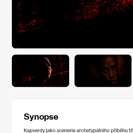
Synopse
Kapverdy jako scenerie archetypálního příběhu tří