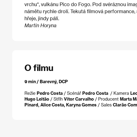
vrchu“, vulkánu Pico do Fogo. Pod svéráznou ima
námětu rychle drolí. Tekutá filmová performance
hřeje, jindy pálí.
Martin Horyna
O filmu
9 min / Barevný, DCP
Režie
Pedro Costa
/ Scénář
Pedro Costa
/ Kamera
Le
Hugo Leitão
/ Střih
Vítor Carvalho
/ Producent
Marta M
Pinard, Alice Costa, Karyna Gomes
/ Sales
Clarão Com