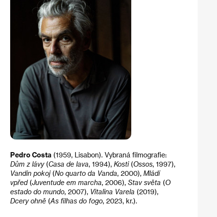
Pedro Costa
(1959, Lisabon). Vybraná filmografie:
Dům z lávy
(
Casa de lava
, 1994),
Kosti
(
Ossos
, 1997),
Vandin pokoj
(
No quarto da Vanda
, 2000),
Mládí
vpřed
(
Juventude em marcha
, 2006),
Stav světa
(
O
estado do mundo
, 2007),
Vitalina Varela
(2019),
Dcery ohně
(
As filhas do fogo
, 2023, kr.).