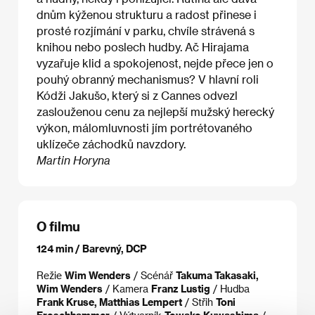
dnům kýženou strukturu a radost přinese i
prosté rozjímání v parku, chvíle strávená s
knihou nebo poslech hudby. Ač Hirajama
vyzařuje klid a spokojenost, nejde přece jen o
pouhý obranný mechanismus? V hlavní roli
Kódži Jakušo, který si z Cannes odvezl
zaslouženou cenu za nejlepší mužský herecký
výkon, málomluvnosti jím portrétovaného
uklízeče záchodků navzdory.
Martin Horyna
O filmu
124 min / Barevný, DCP
Režie
Wim Wenders
/ Scénář
Takuma Takasaki,
Wim Wenders
/ Kamera
Franz Lustig
/ Hudba
Frank Kruse, Matthias Lempert
/ Střih
Toni