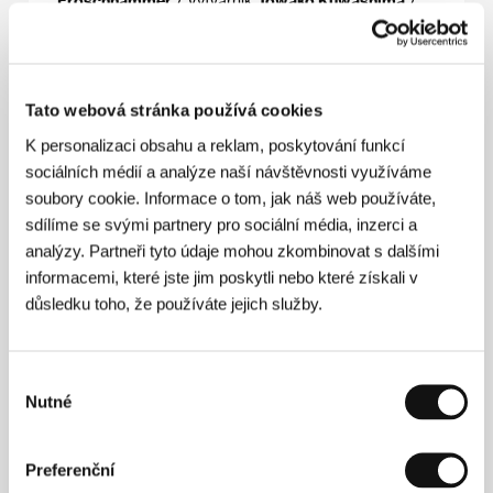
Froschhammer
/ Výtvarník
Towako Kuwashima
/
Producent
Wim Wenders, Takuma Takasaki, Koji
Yanai
/ Výroba
Master Mind, Wenders Images
/
Koprodukce
Kōji Yakusho, Tokio Emoto, Arisa
Nakano, Aoi Yamada, Yumi Asō
/ Hrají
Kōji Yakusho
/ Sales
The Match Factory
/ Distributor
Aerofilms
Tato webová stránka používá cookies
K personalizaci obsahu a reklam, poskytování funkcí
sociálních médií a analýze naší návštěvnosti využíváme
soubory cookie. Informace o tom, jak náš web používáte,
Režie
sdílíme se svými partnery pro sociální média, inzerci a
analýzy. Partneři tyto údaje mohou zkombinovat s dalšími
informacemi, které jste jim poskytli nebo které získali v
důsledku toho, že používáte jejich služby.
Výběr
Nutné
souhlasu
Preferenční