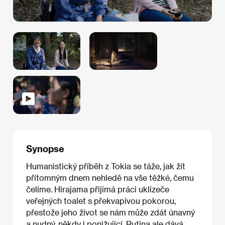
Synopse
Humanistický příběh z Tokia se táže, jak žít
přítomným dnem nehledě na vše těžké, čemu
čelíme. Hirajama přijímá práci uklízeče
veřejných toalet s překvapivou pokorou,
přestože jeho život se nám může zdát únavný
a nudný, někdy i ponižující. Rutina ale dává