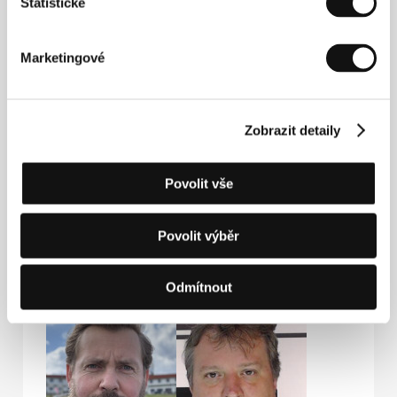
Statistické
Jiří Havelka
Oldřich Kaiser
Marketingové
Film Director
Actor
Zobrazit detaily
Povolit vše
Povolit výběr
Alena Mihulová
Dagmar Vokatá
Odmítnout
Actress
Actress