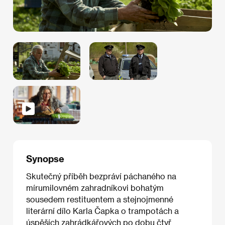
Synopse
Skutečný příběh bezpráví páchaného na
mírumilovném zahradníkovi bohatým
sousedem restituentem a stejnojmenné
literární dílo Karla Čapka o trampotách a
úspěších zahrádkářových po dobu čtyř