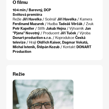
O filmu
104 min / Barevný, DCP
Světová premiéra
Režie
Jiří Havelka
/ Scénář
Jiří Havelka
/ Kamera
Ferdinand Mazurek
/ Hudba
Tadeáš Věrčák
/ Zvuk
Petr Kapeller
/ Střih
Jakub Hejna
/ Výtvarník
Jan
"Pjena" Novotný
/ Producent
Jíří Tuček
/ Výroba
Donart production s.r.o.
/ Koprodukce
Česká
televize
/ Hrají
Oldřich Kaiser, Dagmar Vokatá,
Michal Isteník, Štěpán Kozub
/ Kontakt
DONART
Production
Režie