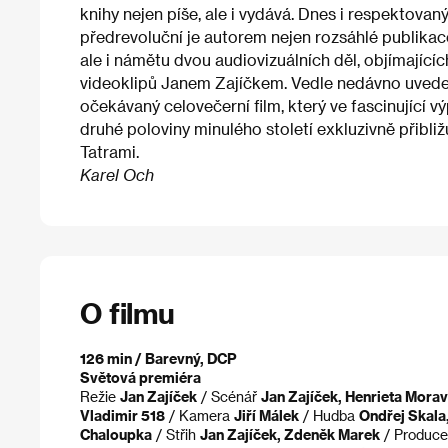
knihy nejen píše, ale i vydává. Dnes i respektova
předrevoluční je autorem nejen rozsáhlé publika
ale i námětu dvou audiovizuálních děl, objímajíc
videoklipů Janem Zajíčkem. Vedle nedávno uvedené
očekávaný celovečerní film, který ve fascinující 
druhé poloviny minulého století exkluzivně přibli
Tatrami.
Karel Och
O filmu
126 min / Barevný, DCP
Světová premiéra
Režie
Jan Zajíček
/ Scénář
Jan Zajíček, Henrieta Morav
Vladimir 518
/ Kamera
Jiří Málek
/ Hudba
Ondřej Skala
Chaloupka
/ Střih
Jan Zajíček, Zdeněk Marek
/ Produc