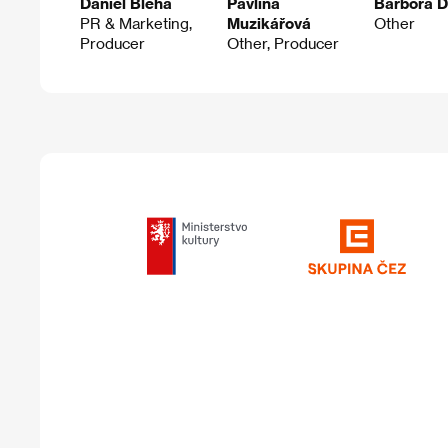
Daniel Bleha
Pavlína
Barbora D
PR & Marketing,
Muzikářová
Other
Producer
Other, Producer