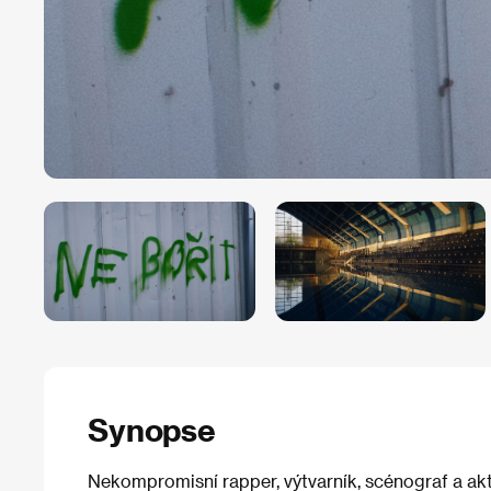
Synopse
Nekompromisní rapper, výtvarník, scénograf a aktiv