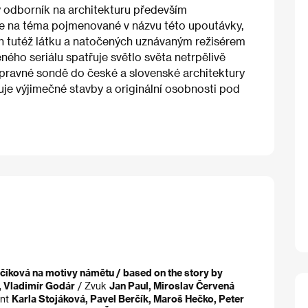
ný odborník na architekturu především
ce na téma pojmenované v názvu této upoutávky,
ích tutéž látku a natočených uznávaným režisérem
ho seriálu spatřuje světlo světa netrpělivě
výpravné sondě do české a slovenské architektury
žuje výjimečné stavby a originální osobnosti pod
číková na motivy námětu / based on the story by
, Vladimír Godár
/ Zvuk
Jan Paul, Miroslav Červená
ent
Karla Stojáková, Pavel Berčík, Maroš Hečko, Peter