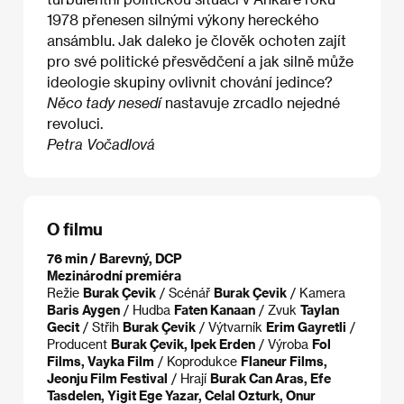
1978 přenesen silnými výkony hereckého
ansámblu. Jak daleko je člověk ochoten zajít
pro své politické přesvědčení a jak silně může
ideologie skupiny ovlivnit chování jedince?
Něco tady nesedí​
nastavuje zrcadlo nejedné
revoluci.
Petra Vočadlová
O filmu
76 min / Barevný, DCP
Mezinárodní premiéra
Režie
Burak Çevik
/ Scénář
Burak Çevik
/ Kamera
Baris Aygen
/ Hudba
Faten Kanaan
/ Zvuk
Taylan
Gecit
/ Střih
Burak Çevik
/ Výtvarník
Erim Gayretli
/
Producent
Burak Çevik, Ipek Erden
/ Výroba
Fol
Films, Vayka Film
/ Koprodukce
Flaneur Films,
Jeonju Film Festival
/ Hrají
Burak Can Aras, Efe
Tasdelen, Yigit Ege Yazar, Celal Ozturk, Onur