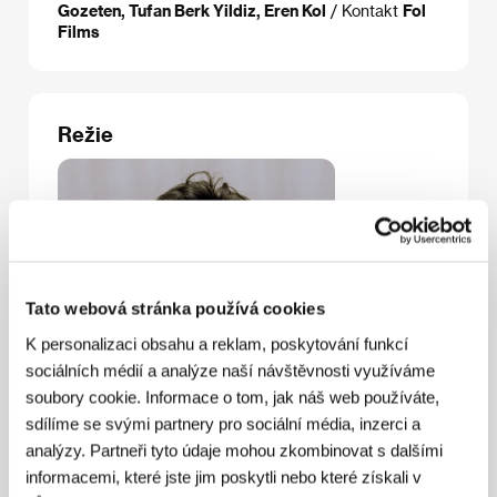
Gozeten, Tufan Berk Yildiz, Eren Kol
/ Kontakt
Fol
Films
Režie
Tato webová stránka používá cookies
K personalizaci obsahu a reklam, poskytování funkcí
sociálních médií a analýze naší návštěvnosti využíváme
soubory cookie. Informace o tom, jak náš web používáte,
sdílíme se svými partnery pro sociální média, inzerci a
analýzy. Partneři tyto údaje mohou zkombinovat s dalšími
Burak Çevik
(1993, Istanbul, Turecko). Vybraná
informacemi, které jste jim poskytli nebo které získali v
filmografie:
Beklerken
(2010, kr.),
Tuzdan Kaide