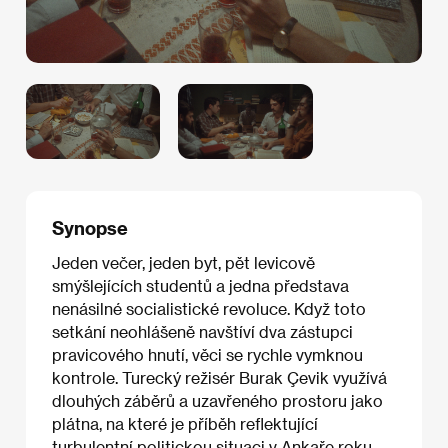
Synopse
Jeden večer, jeden byt, pět levicově
smýšlejících studentů a jedna představa
nenásilné socialistické revoluce. Když toto
setkání neohlášeně navštíví dva zástupci
pravicového hnutí, věci se rychle vymknou
kontrole. Turecký režisér Burak Çevik využívá
dlouhých záběrů a uzavřeného prostoru jako
plátna, na které je příběh reflektující
turbulentní politickou situaci v Ankaře roku