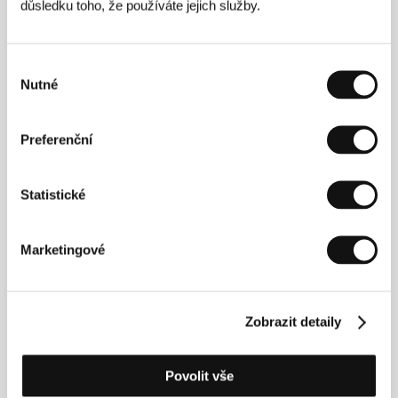
důsledku toho, že používáte jejich služby.
(2018),
Aidiyet
(2019),
A Woman Escapes
(2022),
Unutma Biçimleri
(2023),
Něco tady nesedí​
(
Hiçbir
şey yerinde değil
, 2024).​
Výběr
Nutné
souhlasu
Kontakty
Preferenční
Fol Films
, , Istanbul
Turecko
Statistické
E-mail:
folfilms@proton.me
Marketingové
Hosté
Zobrazit detaily
Povolit vše