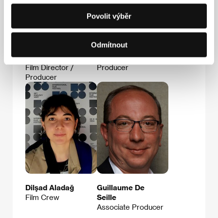
Povolit výběr
Odmítnout
Burak Çevik
İpek Erden
Film Director /
Producer
Producer
Dilşad Aladağ
Guillaume De
Film Crew
Seille
Associate Producer