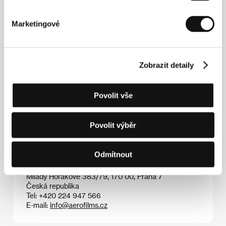
Marketingové
Rose Glass
(1990, Chelmsford, Anglie). Vybraná
filmografie:
A Moment of Horror
(2015, kr.,
spolurežie),
Svatá Maud
(
Saint Maud
, 2019),
Zatracená krvavá láska
(
Love Lies Bleeding
, 2024).
Zobrazit detaily
Povolit vše
Kontakty
A24
Povolit výběr
31 W. 27th Street, 11th Floor, NY 10001, New York
Spojené státy americké
Tel: +1 646 568 6015
Odmítnout
E-mail:
info@a24films.com
Aerofilms
Milady Horákové 383/79, 170 00, Praha 7
Česká republika
Tel: +420 224 947 566
E-mail:
info@aerofilms.cz