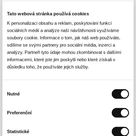
Frantz
/ Producent
Andrea Cornwell, Oliver
Kassman
/ Výroba
A24
/ Koprodukce
Film4,
Tato webová stránka používá cookies
Escape Plan Productions
/ Hrají
Kristen Stewart,
Katy O’Brian, Ed Harris, Dave Franco, Jena Malone,
K personalizaci obsahu a reklam, poskytování funkcí
Anna Baryshnikov
/ Sales
A24
/ Distributor
sociálních médií a analýze naší návštěvnosti využíváme
Aerofilms
soubory cookie. Informace o tom, jak náš web používáte,
sdílíme se svými partnery pro sociální média, inzerci a
analýzy. Partneři tyto údaje mohou zkombinovat s dalšími
Režie
informacemi, které jste jim poskytli nebo které získali v
důsledku toho, že používáte jejich služby.
Výběr
Nutné
souhlasu
Preferenční
Statistické