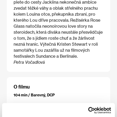
plete do cesty Jackiina nekonečná ambice
zvedat těžké váhy a oblak střelného prachu
kolem Louina otce, překupníka zbraní, pro
kterého Lou dříve pracovala. Režisérka Rose
Glass natočila neonoirovou love story na
steroidech, která diváka neustále přesvědčuje
o tom, že s jídlem roste chuť a že žárlivost
nezná hranic. Výtečná Kristen Stewart v roli
samotářky Lou zazářila už na filmových
festivalech Sundance a Berlinale.
Petra Vočadlová
O filmu
104 min / Barevný, DCP
Režie
Rose Glass
/ Scénář
Rose Glass
/ Kamera
Ben Fordesman
/ Hudba
Clint Mansell
/ Zvuk
Paul
Davies
/ Střih
Mark Towns
/ Výtvarník
Marisa