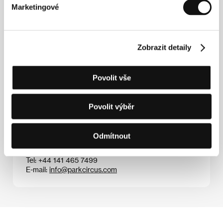
Delmer Daves
(1904, San Francisco – 1977, La Jolla,
Marketingové
California). Vybraná filmografie:
Směr Tokio
(
Destination Tokyo
, 1943),
Chlouba mariňáků
(
Pride
of the Marines
, 1945),
Zlomený šíp
(
Broken Arrow
,
1950),
Poslední vůz
(
The Last Wagon
, 1956),
3:10
Zobrazit detaily
Vlak do Yumy
(
3:10 to Yuma
, 1957),
The Battle of the
Villa Fiorita
(1965).
Povolit vše
Kontakty
Povolit výběr
Park Circus Group
Spaces Charing Cross, Tay House, 300 Bath Street,
Odmítnout
G2 4JR, Glasgow
Spojené království
Tel: +44 141 465 7499
E-mail:
info@parkcircus.com