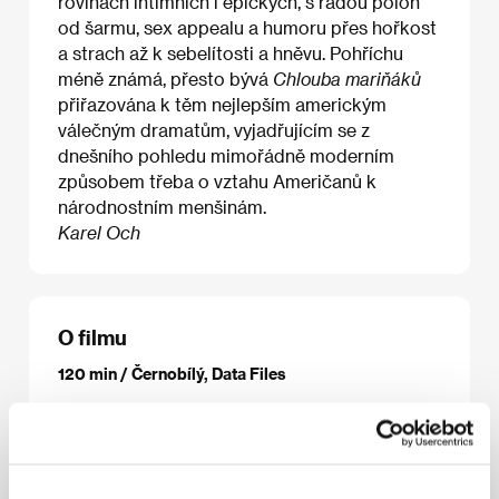
rovinách intimních i epických, s řadou poloh
od šarmu, sex appealu a humoru přes hořkost
a strach až k sebelítosti a hněvu. Pohříchu
méně známá, přesto bývá
Chlouba mariňáků
přiřazována k těm nejlepším americkým
válečným dramatům, vyjadřujícím se z
dnešního pohledu mimořádně moderním
způsobem třeba o vztahu Američanů k
národnostním menšinám.
Karel Och
O filmu
120 min / Černobílý, Data Files
Režie
Delmer Daves
/ Scénář
Albert Maltz, Marvin
Borowsky, Delmer Daves
/ Kamera
J. Peverell
Marley
/ Hudba
Franz Waxman
/ Střih
Owen Marks
/ Výtvarník
Leo Kuter, Max Parker
/ Producent
Jerry