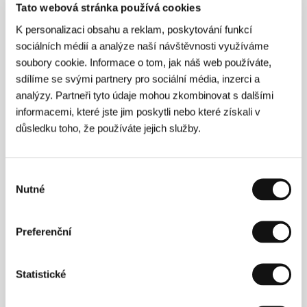
Wald
/ Výroba
Warner Bros.
/ Hrají
John Garfield,
Tato webová stránka používá cookies
Eleanor Parker, Dane Clark, John Ridgely,
Rosemary DeCamp, Ann Doran
/ Sales
Park Circus
K personalizaci obsahu a reklam, poskytování funkcí
Group
sociálních médií a analýze naší návštěvnosti využíváme
soubory cookie. Informace o tom, jak náš web používáte,
sdílíme se svými partnery pro sociální média, inzerci a
analýzy. Partneři tyto údaje mohou zkombinovat s dalšími
Režie
informacemi, které jste jim poskytli nebo které získali v
důsledku toho, že používáte jejich služby.
Výběr
Nutné
souhlasu
Preferenční
Statistické