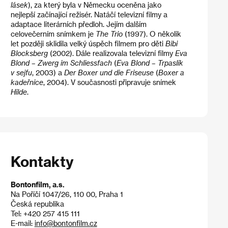
lásek
), za který byla v Německu oceněna jako
nejlepší začínající režisér. Natáčí televizní filmy a
adaptace literárních předloh. Jejím dalším
celovečerním snímkem je
The Trio
(1997). O několik
let později sklidila velký úspěch filmem pro děti
Bibi
Blocksberg
(2002). Dále realizovala televizní filmy
Eva
Blond – Zwerg im Schliessfach
(
Eva Blond – Trpaslík
v sejfu
, 2003) a
Der Boxer und die Friseuse
(
Boxer a
kadeřnice
, 2004). V současnosti připravuje snímek
Hilde
.
Kontakty
Bontonfilm, a.s.
Na Poříčí 1047/26, 110 00, Praha 1
Česká republika
Tel: +420 257 415 111
E-mail:
info@bontonfilm.cz