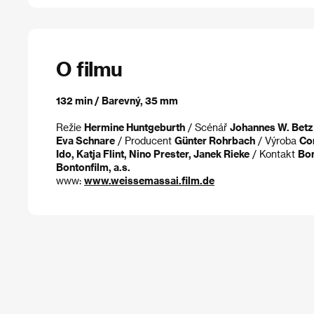
O filmu
132 min / Barevný, 35 mm
Režie
Hermine Huntgeburth
/ Scénář
Johannes W. Betz
Eva Schnare
/ Producent
Günter Rohrbach
/ Výroba
Co
Ido, Katja Flint, Nino Prester, Janek Rieke
/ Kontakt
Bon
Bontonfilm, a.s.
www:
www.weissemassai.film.de