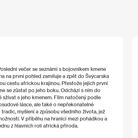
i. Poslední večer se seznámí s bojovníkem kmene
a na první pohled zamiluje a zpět do Švýcarska
ou cestu africkou krajinou. Přestože jejich první
ne se zůstat po jeho boku. Odchází s ním do
ě sžívat s jeho kmenem. Film natočený podle
osudové lásce, ale také o nepřekonatelné
i tradic, myšlení a způsobu všedního života, jež
a možností. V příběhu na hranici mezi pohádkou a
u z hlavních rolí africká příroda.