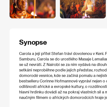
Synopse
Carola a její přítel Stefan tráví dovolenou v Ken
Samburu. Carola se do urostlého Masaje Lemalian
se už nevrátí. Z Nairobi se za ním vydává na dlouh
setkání neproběhne podle jejích představ, rozhod
domorodé vesnice, kde se začíná pomalu a nejist
bestselleru Corinne Hofmannové vypráví nejen o 
odlišnosti africké a evropské kultury, o rozdílnost
hlavní hrdinku dovádí až na pokraj vlastních sil 
naučným filmem o afrických domorodcích hraje jedn