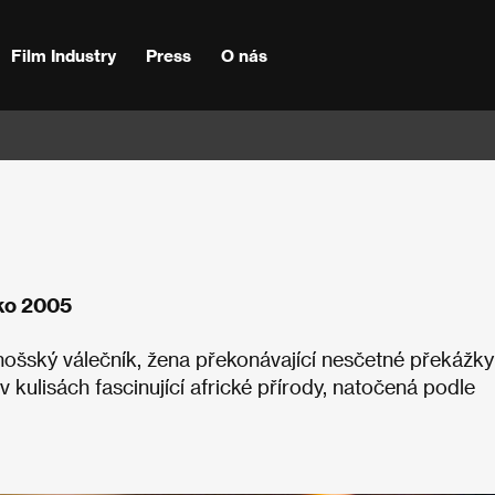
Film Industry
Press
O nás
ko 2005
šský válečník, žena překonávající nesčetné překážky 
v kulisách fascinující africké přírody, natočená podle