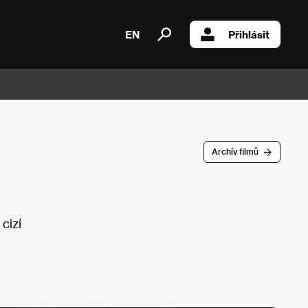
EN
Přihlásit
Archív filmů
cizí