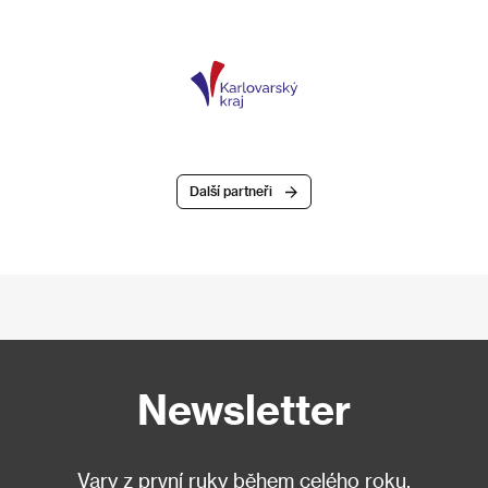
Další partneři
Newsletter
Vary z první ruky během celého roku.