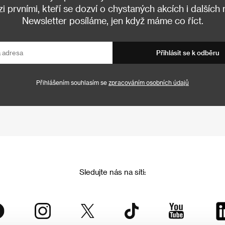
 prvními, kteří se dozví o chystaných akcích i dalších
Newsletter posíláme, jen když máme co říct.
Přihlásit se k odběru
Přihlášením souhlasím se
zpracováním osobních údajů
Sledujte nás na síti: