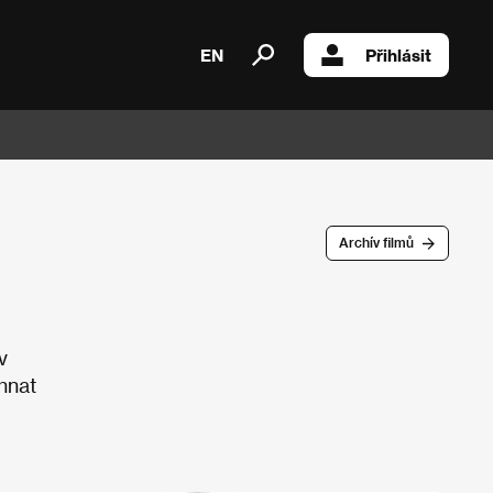
EN
Přihlásit
Archív filmů
v
hnat