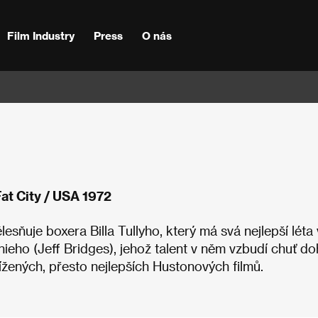
Film Industry
Press
O nás
Fat City / USA 1972
sňuje boxera Billa Tullyho, který má svá nejlepší léta 
eho (Jeff Bridges), jehož talent v něm vzbudí chuť do
žených, přesto nejlepších Hustonových filmů.