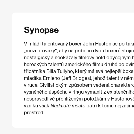
Synopse
V mládí talentovaný boxer John Huston se po takř
„mezi provazy“, aby na příběhu dvou boxerů stojí
nostalgický a neokázalý filmový hold obyčejným 
hereckých talentů amerického filmu druhé polovin
třicátníka Billa Tullyho, který má svá nejlepší b
mladíka Ernieho (Jeff Bridges), jehož talent v ně
v ruce. Civilistickým způsobem vedená charaktero
vysněného úspěchu v ringu vymanit z existenčního
nespravedlivě přehlíženým položkám v Hustonově fi
vzniku však
Nadmuté město
patří k tomu nejzajím
prostředí.