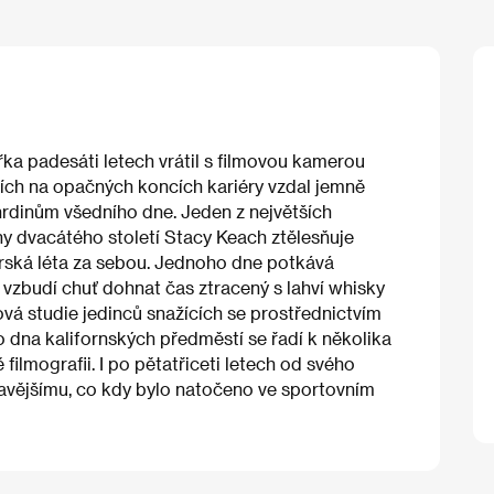
ka padesáti letech vrátil s filmovou kamerou
cích na opačných koncích kariéry vzdal jemně
hrdinům všedního dne. Jeden z největších
y dvacátého století Stacy Keach ztělesňuje
oxerská léta za sebou. Jednoho dne potkává
m vzbudí chuť dohnat čas ztracený s lahví whisky
vá studie jedinců snažících se prostřednictvím
 dna kalifornských předměstí se řadí k několika
lmografii. I po pětatřiceti letech od svého
avějšímu, co kdy bylo natočeno ve sportovním