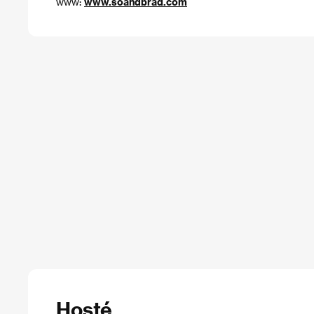
www:
www.soandbrad.com
Hosté