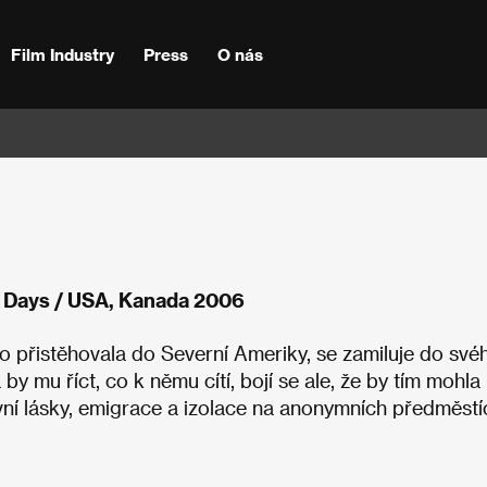
Film Industry
Press
O nás
 Days / USA, Kanada 2006
no přistěhovala do Severní Ameriky, se zamiluje do své
 by mu říct, co k němu cítí, bojí se ale, že by tím mohla
t první lásky, emigrace a izolace na anonymních předměst