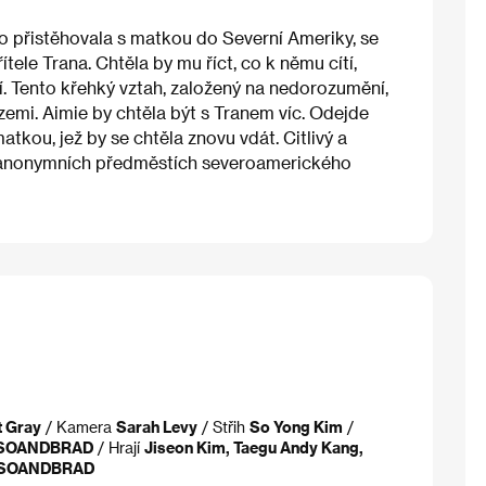
no přistěhovala s matkou do Severní Ameriky, se
tele Trana. Chtěla by mu říct, co k němu cítí,
tví. Tento křehký vztah, založený na nedorozumění,
í zemi. Aimie by chtěla být s Tranem víc. Odejde
matkou, jež by se chtěla znovu vdát. Citlivý a
 na anonymních předměstích severoamerického
t Gray
/ Kamera
Sarah Levy
/ Střih
So Yong Kim
/
SOANDBRAD
/ Hrají
Jiseon Kim, Taegu Andy Kang,
SOANDBRAD