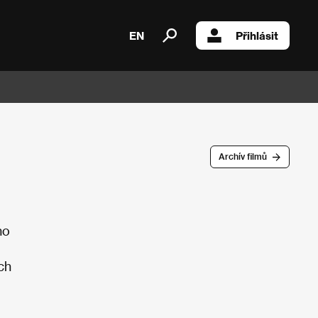
EN
Přihlásit
Archív filmů
ho
ích