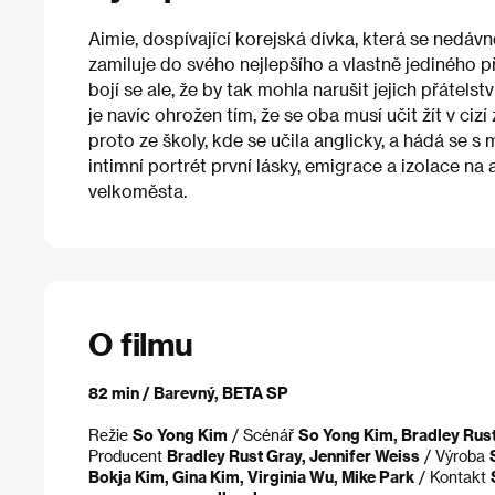
Aimie, dospívající korejská dívka, která se nedáv
zamiluje do svého nejlepšího a vlastně jediného pří
bojí se ale, že by tak mohla narušit jejich přátels
je navíc ohrožen tím, že se oba musí učit žít v ciz
proto ze školy, kde se učila anglicky, a hádá se s 
intimní portrét první lásky, emigrace a izolace
velkoměsta.
O filmu
82 min / Barevný, BETA SP
Režie
So Yong Kim
/ Scénář
So Yong Kim, Bradley Rus
Producent
Bradley Rust Gray, Jennifer Weiss
/ Výroba
Bokja Kim, Gina Kim, Virginia Wu, Mike Park
/ Kontakt