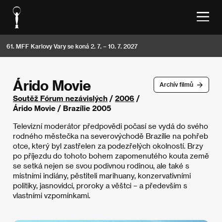
61. MFF Karlovy Vary se koná 2. 7. – 10. 7. 2027
Árido Movie
Archív filmů
Soutěž Fórum nezávislých
/
2006
/
Árido Movie / Brazílie 2005
Televizní moderátor předpovědi počasí se vydá do svého
rodného městečka na severovýchodě Brazílie na pohřeb
otce, který byl zastřelen za podezřelých okolností. Brzy
po příjezdu do tohoto bohem zapomenutého kouta země
se setká nejen se svou podivnou rodinou, ale také s
místními indiány, pěstiteli marihuany, konzervativními
politiky, jasnovidci, proroky a věštci – a především s
vlastními vzpomínkami.