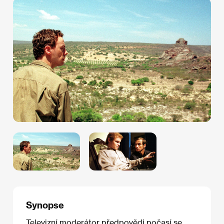
Synopse
Televizní moderátor předpovědi počasí se