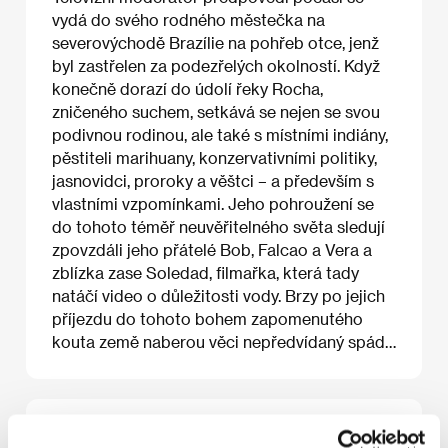
vydá do svého rodného městečka na
severovýchodě Brazílie na pohřeb otce, jenž
byl zastřelen za podezřelých okolností. Když
konečně dorazí do údolí řeky Rocha,
zničeného suchem, setkává se nejen se svou
podivnou rodinou, ale také s místními indiány,
pěstiteli marihuany, konzervativními politiky,
jasnovidci, proroky a věštci – a především s
vlastními vzpomínkami. Jeho pohroužení se
do tohoto téměř neuvěřitelného světa sledují
zpovzdáli jeho přátelé Bob, Falcao a Vera a
zblízka zase Soledad, filmařka, která tady
natáčí video o důležitosti vody. Brzy po jejich
příjezdu do tohoto bohem zapomenutého
kouta země naberou věci nepředvídaný spád…
O filmu