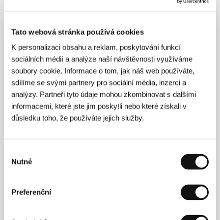
110 min / Barevný, 35 mm
Režie
Lírio Ferreira
/ Scénář
Lírio Ferreira, Hilton
Tato webová stránka používá cookies
Lacerda, Eduardo Nunes, Sérgio Oliveira
/ Kamera
Murilo Salles
/ Hudba
Berna Ceppas, Kassin, Otto
K personalizaci obsahu a reklam, poskytování funkcí
& Pupillo
/ Střih
Vânia Debs
/ Producent
Murilo
sociálních médií a analýze naší návštěvnosti využíváme
Salles
/ Výroba
Cinema Brasil Digital
/ Hrají
soubory cookie. Informace o tom, jak náš web používáte,
Guilherme Weber, Giulia Gam, Matheus
sdílíme se svými partnery pro sociální média, inzerci a
Nachtergaele, Renata Sorrah, José Dumont, Selton
Mello, Mariana Lima, Gustavo Falcao, Luiz Carlos
analýzy. Partneři tyto údaje mohou zkombinovat s dalšími
Vasconcelos, José Celso Martinez Correa, Maria
informacemi, které jste jim poskytli nebo které získali v
de Jesus Bacarelli, Aramis Trindade, Paulo César
důsledku toho, že používáte jejich služby.
Peréio, Suyane Moreira
/ Kontakt
Cinema Brasil
Digital
www:
www.aridomovie.com.br
Výběr
Nutné
souhlasu
Režie
Preferenční