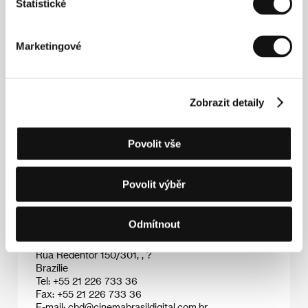
Statistické
Marketingové
Zobrazit detaily
Lírio Ferreira
(1965, Recife, Brazílie) režíroval a
produkoval svůj celovečerní autorský debut
Baile
Perfumado
(1996). Natočil několik krátkých filmů a
experimentálních videosnímků. Režíroval také více
Povolit vše
než 30 videoklipů pro různé brazilské umělce.
Povolit výběr
Kontakty
Odmítnout
Cinema Brasil Digital
Rua Redentor 150/301, , ?
Brazílie
Tel: +55 21 226 733 36
Fax: +55 21 226 733 36
E-mail:
cbd@cinemabrasildigital.com.br