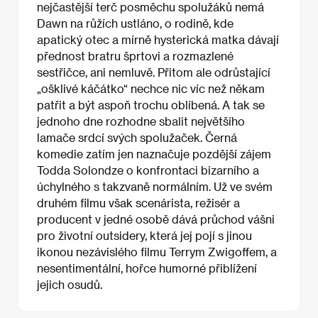
nejčastější terč posměchu spolužáků nemá
Dawn na růžích ustláno, o rodině, kde
apatický otec a mírně hysterická matka dávají
přednost bratru šprtovi a rozmazlené
sestřičce, ani nemluvě. Přitom ale odrůstající
„ošklivé káčátko“ nechce nic víc než někam
patřit a být aspoň trochu oblíbená. A tak se
jednoho dne rozhodne sbalit největšího
lamače srdcí svých spolužaček. Černá
komedie zatím jen naznačuje pozdější zájem
Todda Solondze o konfrontaci bizarního a
úchylného s takzvaně normálním. Už ve svém
druhém filmu však scenárista, režisér a
producent v jedné osobě dává průchod vášni
pro životní outsidery, která jej pojí s jinou
ikonou nezávislého filmu Terrym Zwigoffem, a
nesentimentální, hořce humorné přiblížení
jejich osudů.