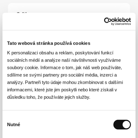
O filmu
88 min / Barevný, DIGIBETA
Režie
Todd Solondz
/ Scénář
Todd Solondz
/
Kamera
Randy Drummond
/ Hudba
Deborah
Tato webová stránka používá cookies
Gibson, Jill Wisoff
/ Střih
Alan Oxman
/ Producent
K personalizaci obsahu a reklam, poskytování funkcí
Todd Solondz
/ Výroba
Suburban Pictures
/ Hrají
Heather Matarazzo, Eric Mabius, Brendan Sexton
sociálních médií a analýze naší návštěvnosti využíváme
Jr.
/ Kontakt
Alliance Atlantis Pictures International
soubory cookie. Informace o tom, jak náš web používáte,
sdílíme se svými partnery pro sociální média, inzerci a
analýzy. Partneři tyto údaje mohou zkombinovat s dalšími
informacemi, které jste jim poskytli nebo které získali v
Režie
důsledku toho, že používáte jejich služby.
Výběr
Nutné
souhlasu