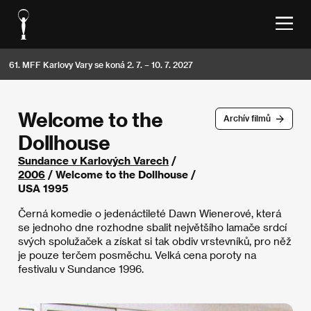
61. MFF Karlovy Vary se koná 2. 7. – 10. 7. 2027
Welcome to the
Archív filmů
Dollhouse
Sundance v Karlových Varech
/
2006
/ Welcome to the Dollhouse /
USA 1995
Černá komedie o jedenáctileté Dawn Wienerové, která
se jednoho dne rozhodne sbalit největšího lamače srdcí
svých spolužaček a získat si tak obdiv vrstevníků, pro něž
je pouze terčem posměchu. Velká cena poroty na
festivalu v Sundance 1996.