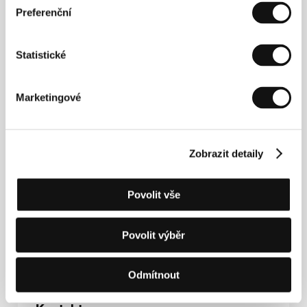
Preferenční
Todd Solondz
(1959, Newark, New Jersey, USA)
Statistické
vystudoval film na New York University. V roce 1989
natočil svůj celovečerní hraný debut
Fear, Anxiety
and Depression
(
Strach, úzkost a deprese
). Jeho
Marketingové
další snímek, hořká komedie
Welcome to the
Dollhouse,
byl uveden na řadě festivalů včetně
Toronta a Berlína. Následující černá komedie
Štěstí
(
Happiness
, 1998), jež byla uvedena na MFF Karlovy
Zobrazit detaily
Vary 1999, získala Cenu FIPRESCI v Cannes a byla
nominována na Zlatý glóbus za nejlepší scénář. Mezi
deset nejpozoruhodnějších filmů roku byl listem The
New York Times zařazen jeho snímek
Storytelling
Povolit vše
(2001). Solondzův zatím poslední film
Palindromy
(
Palindromes
, 2004), bizarní příběh dvanáctileté dívky
jménem Aviva, která netouží po ničem jiném než stát
Povolit výběr
se matkou, byl k vidění na loňském MFF Karlovy Vary.
Odmítnout