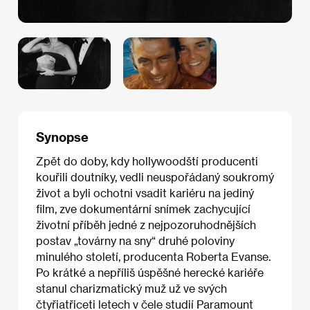
Synopse
Zpět do doby, kdy hollywoodští producenti
kouřili doutníky, vedli neuspořádaný soukromý
život a byli ochotni vsadit kariéru na jediný
film, zve dokumentární snímek zachycující
životní příběh jedné z nejpozoruhodnějších
postav „továrny na sny“ druhé poloviny
minulého století, producenta Roberta Evanse.
Po krátké a nepříliš úspěšné herecké kariéře
stanul charizmatický muž už ve svých
čtyřiatřiceti letech v čele studií Paramount