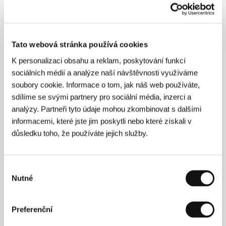
Brett Morgen, podle knihy / based on the book by
Robert Evans
/ Kamera
John Bailey
/ Hudba
Jeff
Danna
/ Střih
Jun Diaz
/ Producent
Nanette
Burstein, Graydon Carter, Brett Morgen
/ Výroba
Highway Films
/ Kontakt
SPI International,
Tato webová stránka používá cookies
Universal Pictures Group
/ Distributor
SPI
International
K personalizaci obsahu a reklam, poskytování funkcí
sociálních médií a analýze naší návštěvnosti využíváme
soubory cookie. Informace o tom, jak náš web používáte,
sdílíme se svými partnery pro sociální média, inzerci a
Režie
analýzy. Partneři tyto údaje mohou zkombinovat s dalšími
informacemi, které jste jim poskytli nebo které získali v
důsledku toho, že používáte jejich služby.
Výběr
Nutné
souhlasu
Preferenční