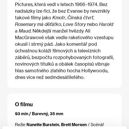
Pictures, která vedl v letech 1966–1974. Bez
nadsázky lze říci, že bez Evanse by nevznikly
takové filmy jako
Kmotr
,
Čínská čtvrť
,
Rosemary má děťátko
,
Love Story
nebo
Harold
a Maud
. Někdejší manžel hvězdy Ali
MacGrawové však vedle raketového vzestupu
okusil i strmý pád. Jako komentář pod
úchvatnou koláží filmových a televizních
záběrů, bezpočtu rozpohybovaných fotografií,
novinových titulků a obálek časopisů vibruje
hlas samotného zlatého hocha Hollywoodu,
dnes více než sedmdesátiletého.
O filmu
93 min / Barevný, 35 mm
Režie
Nanette Burstein, Brett Morgen
/ Scénář