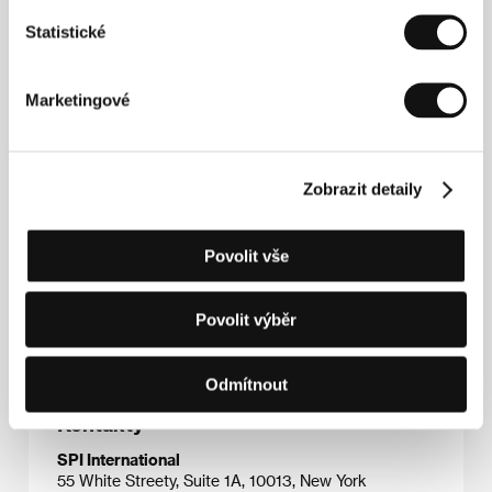
Statistické
Spolupráce
Nanette Bursteinové
(Buffalo, USA) a
Bretta Morgena
(Los Angeles, USA) začala
Marketingové
mimořádně úspěšným studentským dokumentárním
snímkem
On the Ropes
(1999), za který dvojice
talentovaných filmařů získala kromě nominace na
Oscara i zvláštní cenu poroty v Sundance (Special
Zobrazit detaily
Jury Prize). Následoval televizní projekt
Say It Loud:
A Celebration of Black Music in America
(2001) a
The Kid Stays in the Picture
(
Ten kluk bude točit
,
Povolit vše
2002). Brett Morgen má na svém kontě režii reality
show
Nimrod Nation
, zatímco Nanette Bursteinová
připravuje dokumentární snímek
American Teen
Povolit výběr
Movie
.
Odmítnout
Kontakty
SPI International
55 White Streety, Suite 1A, 10013, New York