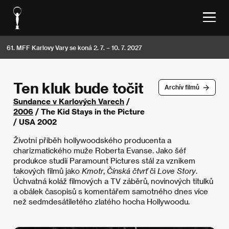
61. MFF Karlovy Vary se koná 2. 7. – 10. 7. 2027
Ten kluk bude točit
Archív filmů
Sundance v Karlových Varech
/
2006
/ The Kid Stays in the Picture
/ USA 2002
Životní příběh hollywoodského producenta a
charizmatického muže Roberta Evanse. Jako šéf
produkce studií Paramount Pictures stál za vznikem
takových filmů jako
Kmotr
,
Čínská čtvrť
či
Love Story
.
Úchvatná koláž filmových a TV záběrů, novinových titulků
a obálek časopisů s komentářem samotného dnes více
než sedmdesátiletého zlatého hocha Hollywoodu.