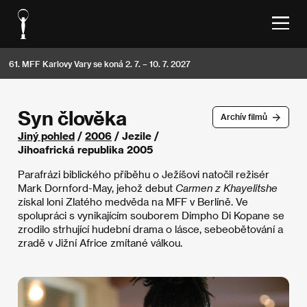
61. MFF Karlovy Vary se koná 2. 7. – 10. 7. 2027
Syn člověka
Archív filmů
Jiný pohled
/
2006
/ Jezile /
Jihoafrická republika 2005
Parafrázi biblického příběhu o Ježíšovi natočil režisér
Mark Dornford-May, jehož debut
Carmen z Khayelitshe
získal loni Zlatého medvěda na MFF v Berlíně. Ve
spolupráci s vynikajícím souborem Dimpho Di Kopane se
zrodilo strhující hudební drama o lásce, sebeobětování a
zradě v Jižní Africe zmítané válkou.