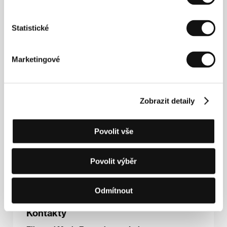
Mark Dornford-May
(1955, Velká Británie) pracoval
pětadvacet let ve Velké Británii, kde založil
společnost Broomhill Opera. I svůj druhý film,
Syn
Statistické
člověka
, natočil s uměleckým souborem Dimpho Di
Kopane, v němž účinkuje třicet mimořádně
talentovaných jihoafrických herců a zpěváků a jenž
Marketingové
se zrodil v roce 2000, kdy se Dornford-May a Charles
Hazlewood, tehdy umělecký a hudební ředitel
londýnské Broomhill Opera, vrátili do Kapského
Města. Nový soubor slavil obrovský úspěch, hostoval
v Londýně a podnikl turné po USA, Austrálii, Kanadě,
Zobrazit detaily
Turecku a Velké Británii. V roce 2004 realizoval
režisér s tímto souborem svůj filmový debut, originální
přepis opery
Carmen
pod názvem
Carmen z
Povolit vše
Khayelitshe
(
U-Carmen e-Khayelitsha
), který loni
získal Zlatého medvěda na MFF v Berlíně. Tento
snímek byl také uveden na loňském MFF v Karlových
Povolit výběr
Varech v sekci Horizonty.
Odmítnout
Kontakty