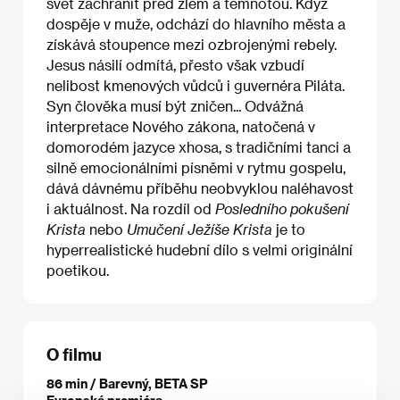
svět zachránit před zlem a temnotou. Když
dospěje v muže, odchází do hlavního města a
získává stoupence mezi ozbrojenými rebely.
Jesus násilí odmítá, přesto však vzbudí
nelibost kmenových vůdců i guvernéra Piláta.
Syn člověka musí být zničen... Odvážná
interpretace Nového zákona, natočená v
domorodém jazyce xhosa, s tradičními tanci a
silně emocionálními písněmi v rytmu gospelu,
dává dávnému příběhu neobvyklou naléhavost
i aktuálnost. Na rozdíl od
Posledního pokušení
Krista
nebo
Umučení Ježíše Krista
je to
hyperrealistické hudební dílo s velmi originální
poetikou.
O filmu
86 min / Barevný, BETA SP