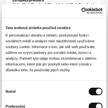
Evropská premiéra
Režie
Mark Dornford-May
/ Scénář
Mark Dornford-
May, Andiswa Kedama, Pauline Malefane
/ Kamera
Giulio Biccari
/ Hudba
Charles Hazlewood, Pauline
Malefane, Sibulele Mjali
/ Střih
Anne Sopal, Ronelle
Loots
/ Producent
Mark Dornford-May
/ Výroba
DDK
/ Hrají
Andile Kosi, Pauline Malefane, Sibulele
Tato webová stránka používá cookies
Mjali, Andries Mbali, James Anthony
/ Kontakt
Film
K personalizaci obsahu a reklam, poskytování funkcí
and Music Entertainment Ltd
sociálních médií a analýze naší návštěvnosti využíváme
soubory cookie. Informace o tom, jak náš web používáte,
sdílíme se svými partnery pro sociální média, inzerci a
analýzy. Partneři tyto údaje mohou zkombinovat s dalšími
Režie
informacemi, které jste jim poskytli nebo které získali v
důsledku toho, že používáte jejich služby.
Výběr
Nutné
souhlasu
Preferenční