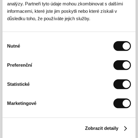
www:
www.refugeeallstars.org
analýzy. Partneři tyto údaje mohou zkombinovat s dalšími
informacemi, které jste jim poskytli nebo které získali v
důsledku toho, že používáte jejich služby.
Režie
Výběr
Zach Niles
působí hlavně v hudebním průmyslu.
Nutné
souhlasu
Během své kariéry se podílel na produkci
největších rock’n’rollových turné (Rolling Stones,
Madonna aj.) Niles má trvalý zájem o africkou kulturu
Preferenční
a hudbu, dlouhodobě žil v JAR a v Kamerunu.
Refugee All Stars
je jeho první film.
Banker White
je činný v mnoha uměleckých
Statistické
disciplínách. Je autorem řady krátkých filmů,
například oceněného
I Am Your Appetite
. V letech
1994–1996 se věnoval projektu na ochranu
kulturního dědictví v Ghaně.
Marketingové
Zobrazit detaily
Kontakty