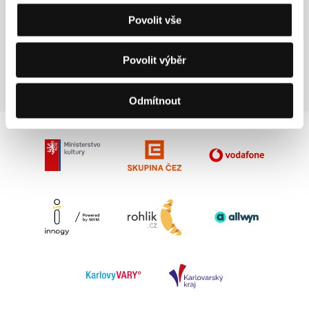
Sodasoap Productions
Povolit vše
159 Chenery Street, CA 94131, San Francisco
Spojené státy americké
Tel: +1 415 531 8861
E-mail:
info@refugeeallstars.org
Povolit výběr
Odmítnout