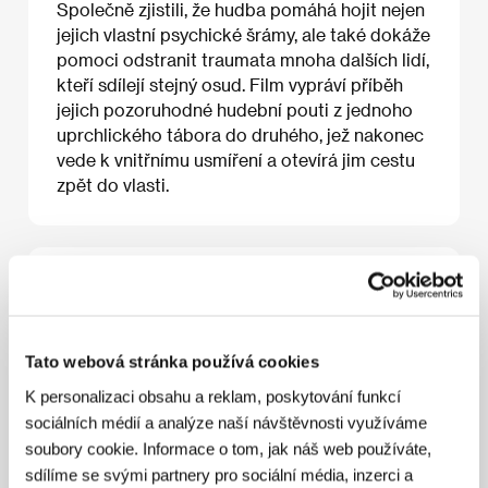
Společně zjistili, že hudba pomáhá hojit nejen
jejich vlastní psychické šrámy, ale také dokáže
pomoci odstranit traumata mnoha dalších lidí,
kteří sdílejí stejný osud. Film vypráví příběh
jejich pozoruhodné hudební pouti z jednoho
uprchlického tábora do druhého, jež nakonec
vede k vnitřnímu usmíření a otevírá jim cestu
zpět do vlasti.
O filmu
80 min / Barevný, BETA SP
Tato webová stránka používá cookies
Režie
Banker White, Zach Niles
/ Kamera
Banker
White, Chris Jenkins, Andy Mitchell
/ Hudba
Chris
K personalizaci obsahu a reklam, poskytování funkcí
Velan
/ Střih
James Bruce, Banker White
/
sociálních médií a analýze naší návštěvnosti využíváme
Producent
Zach Niles, Banker White
/ Výroba
Sodasoap Productions
/ Kontakt
Sodasoap
soubory cookie. Informace o tom, jak náš web používáte,
Productions
sdílíme se svými partnery pro sociální média, inzerci a