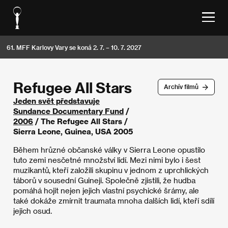
61. MFF Karlovy Vary se koná 2. 7. – 10. 7. 2027
Refugee All Stars
Archív filmů
Jeden svět představuje
Sundance Documentary Fund
/
2006
/ The Refugee All Stars /
Sierra Leone, Guinea, USA 2005
Během hrůzné občanské války v Sierra Leone opustilo
tuto zemi nesčetné množství lidí. Mezi nimi bylo i šest
muzikantů, kteří založili skupinu v jednom z uprchlických
táborů v sousední Guineji. Společně zjistili, že hudba
pomáhá hojit nejen jejich vlastní psychické šrámy, ale
také dokáže zmírnit traumata mnoha dalších lidí, kteří sdílí
jejich osud.