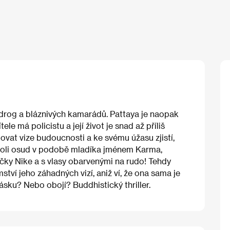
 drog a bláznivých kamarádů. Pattaya je naopak
le má policistu a její život je snad až příliš
at vize budoucnosti a ke svému úžasu zjistí,
boli osud v podobě mladíka jménem Karma,
čky Nike a s vlasy obarvenými na rudo! Tehdy
ství jeho záhadných vizí, aniž ví, že ona sama je
ásku? Nebo obojí? Buddhistický thriller.