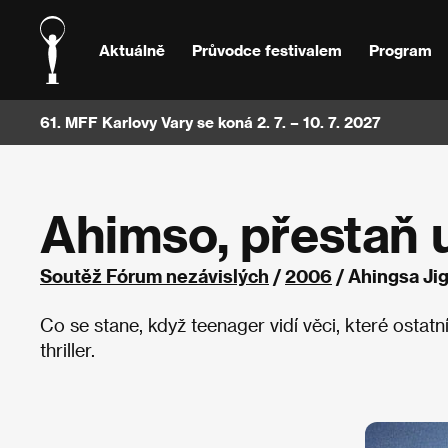
Aktuálně
Průvodce festivalem
Program
61. MFF Karlovy Vary se koná 2. 7. – 10. 7. 2027
Ahimso, přestaň u
Soutěž Fórum nezávislých
/
2006
/ Ahingsa Ji
Co se stane, když teenager vidí věci, které ostatní
thriller.