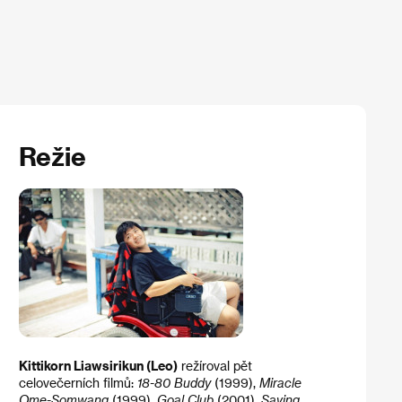
Režie
Kittikorn Liawsirikun (Leo)
režíroval pět
celovečerních filmů:
18-80 Buddy
(1999),
Miracle
Ome-Somwang
(1999),
Goal Club
(2001),
Saving