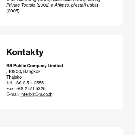
Private Tootsie
(2002) a
Ahimso, přestaň utíkat
(2005).
Kontakty
RS Public Company Limited
, 10900, Bangkok
Thajsko
Tel: +66 2 511 0555
Fax: +66 2 511 5325
E-mail:
interbiz@rs.co.th