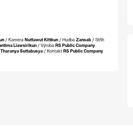
kun
/ Kamera
Nuttawut Kittkun
/ Hudba
Zansab
/ Střih
antima Liawsirikun
/ Výroba
RS Public Company
 Tharanya Suttabusya
/ Kontakt
RS Public Company