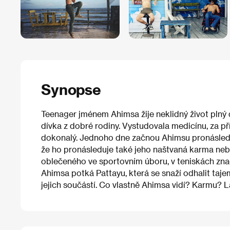
Synopse
Teenager jménem Ahimsa žije neklidný život plný
dívka z dobré rodiny. Vystudovala medicínu, za příte
dokonalý. Jednoho dne začnou Ahimsu pronásledov
že ho pronásleduje také jeho naštvaná karma ne
oblečeného ve sportovním úboru, v teniskách zna
Ahimsa potká Pattayu, která se snaží odhalit tajem
jejich součástí. Co vlastně Ahimsa vidí? Karmu? L