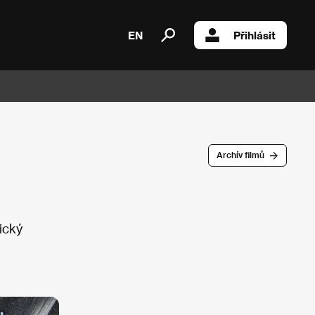
EN
Přihlásit
Archív filmů
ický