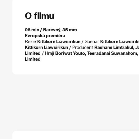
O filmu
96 min / Barevný, 35 mm
Evropská premiéra
Režie
Kittikorn Liawsirikun
/ Scénář
Kittikorn Liawsiri
Kittikorn Liawsirikun
/ Producent
Rashane Limtrakul, J
Limited
/ Hrají
Boriwat Youto, Teeradanai Suwanahom,
Limited