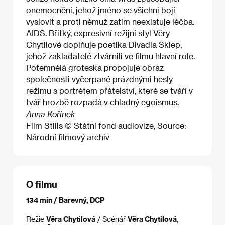
onemocnění, jehož jméno se všichni bojí
vyslovit a proti němuž zatím neexistuje léčba.
AIDS. Břitký, expresivní režijní styl Věry
Chytilové doplňuje poetika Divadla Sklep,
jehož zakladatelé ztvárnili ve filmu hlavní role.
Potemnělá groteska propojuje obraz
společnosti vyčerpané prázdnými hesly
režimu s portrétem přátelství, které se tváří v
tvář hrozbě rozpadá v chladný egoismus.
Anna Kořínek
Film Stills © Státní fond audiovize, Source:
Národní filmový archiv
O filmu
134 min / Barevný, DCP
Režie
Věra Chytilová
/ Scénář
Věra Chytilová,