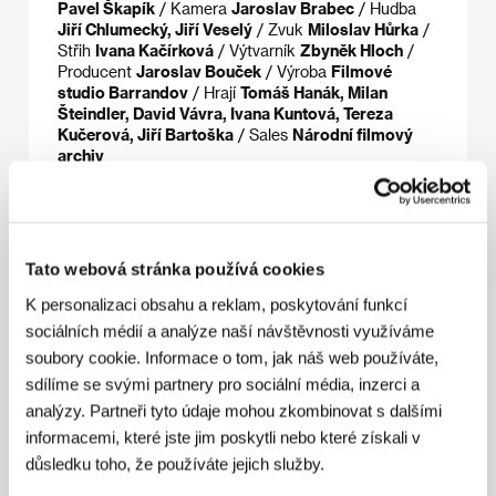
Pavel Škapík
/ Kamera
Jaroslav Brabec
/ Hudba
Jiří Chlumecký, Jiří Veselý
/ Zvuk
Miloslav Hůrka
/
Střih
Ivana Kačírková
/ Výtvarník
Zbyněk Hloch
/
Producent
Jaroslav Bouček
/ Výroba
Filmové
studio Barrandov
/ Hrají
Tomáš Hanák, Milan
Šteindler, David Vávra, Ivana Kuntová, Tereza
Kučerová, Jiří Bartoška
/ Sales
Národní filmový
archiv
Režie
Tato webová stránka používá cookies
K personalizaci obsahu a reklam, poskytování funkcí
sociálních médií a analýze naší návštěvnosti využíváme
soubory cookie. Informace o tom, jak náš web používáte,
sdílíme se svými partnery pro sociální média, inzerci a
analýzy. Partneři tyto údaje mohou zkombinovat s dalšími
informacemi, které jste jim poskytli nebo které získali v
důsledku toho, že používáte jejich služby.