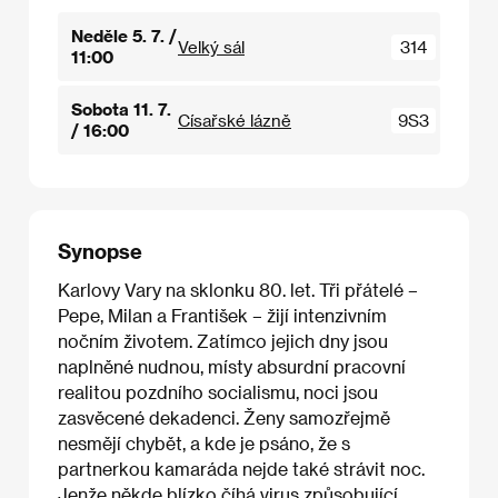
Neděle 5. 7. /
Velký sál
314
11:00
Sobota 11. 7.
Císařské lázně
9S3
/ 16:00
Synopse
Karlovy Vary na sklonku 80. let. Tři přátelé –
Pepe, Milan a František – žijí intenzivním
nočním životem. Zatímco jejich dny jsou
naplněné nudnou, místy absurdní pracovní
realitou pozdního socialismu, noci jsou
zasvěcené dekadenci. Ženy samozřejmě
nesmějí chybět, a kde je psáno, že s
partnerkou kamaráda nejde také strávit noc.
Jenže někde blízko číhá virus způsobující