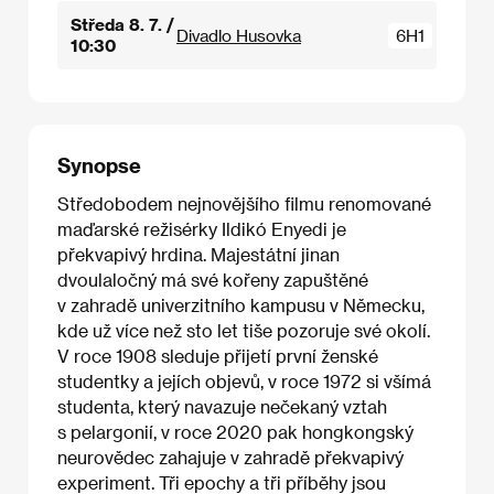
Středa 8. 7. /
Divadlo Husovka
6H1
10:30
Synopse
Středobodem nejnovějšího filmu renomované
maďarské režisérky Ildikó Enyedi je
překvapivý hrdina. Majestátní jinan
dvoulaločný má své kořeny zapuštěné
v zahradě univerzitního kampusu v Německu,
kde už více než sto let tiše pozoruje své okolí.
V roce 1908 sleduje přijetí první ženské
studentky a jejích objevů, v roce 1972 si všímá
studenta, který navazuje nečekaný vztah
s pelargonií, v roce 2020 pak hongkongský
neurovědec zahajuje v zahradě překvapivý
experiment. Tři epochy a tři příběhy jsou