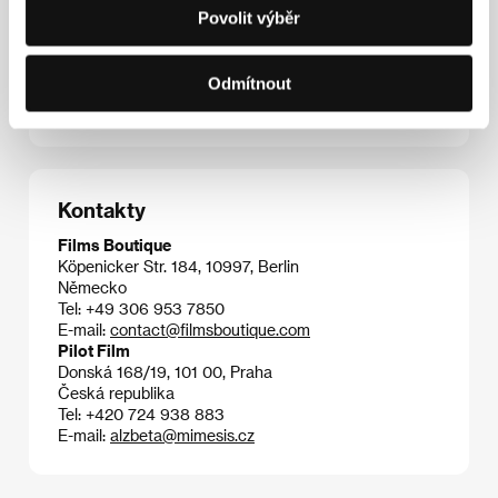
Povolit výběr
Ildikó Enyedi
. Vybraná filmografie:
Mé 20. století
(
Az
én XX. századom
, 1989),
Šimon kouzelník
(
Simon
mágus
, 1999),
O těle a duši
(
Teströl és lélekröl
, 2017),
Odmítnout
Miloval jsem svou ženu
(
A feleségem története
,
2021),
Tichá přítelkyně
(
Stille Freundin
, 2025).
Kontakty
Films Boutique
Köpenicker Str. 184, 10997, Berlin
Německo
Tel: +49 306 953 7850
E-mail:
contact@filmsboutique.com
Pilot Film
Donská 168/19, 101 00, Praha
Česká republika
Tel: +420 724 938 883
E-mail:
alzbeta@mimesis.cz