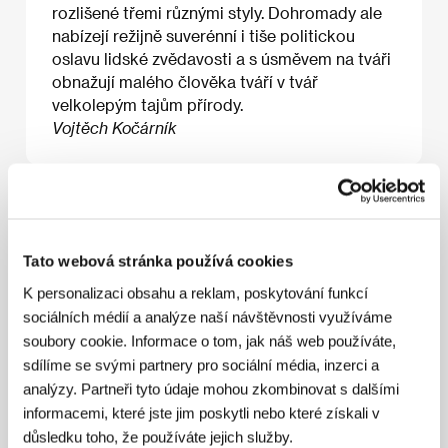
rozlišené třemi různými styly. Dohromady ale
nabízejí režijně suverénní i tiše politickou
oslavu lidské zvědavosti a s úsměvem na tváři
obnažují malého člověka tváří v tvář
velkolepým tajům přírody.
Vojtěch Kočárník
O filmu
148 min / Barevný, černobílý, DCP
Tato webová stránka používá cookies
Režie
Ildikó Enyedi
/ Scénář
Ildikó Enyedi
/ Kamera
K personalizaci obsahu a reklam, poskytování funkcí
Gergely Pálos HCA
/ Hudba
Gábor Keresztes,
sociálních médií a analýze naší návštěvnosti využíváme
Kristóf Kelemen
/ Zvuk
Michael Schlömer
/ Střih
soubory cookie. Informace o tom, jak náš web používáte,
Károly Szalai HSE
/ Výtvarník
Imola Láng, Peri de
sdílíme se svými partnery pro sociální média, inzerci a
Braganca
/ Producent
Reinhard Brundig, Mónika
Mécs, Nicolas Elghozi, Meng Xie, Morgane Olivier
/
analýzy. Partneři tyto údaje mohou zkombinovat s dalšími
Výroba
Pandora Film, Galatée Films, Inforg - M&M
informacemi, které jste jim poskytli nebo které získali v
Film
/ Koprodukce
Rediance, ZDF/ARTE, ARTE
důsledku toho, že používáte jejich služby.
France Cinéma, Allons Voir
/ Hrají
Ton Leung Chiu-