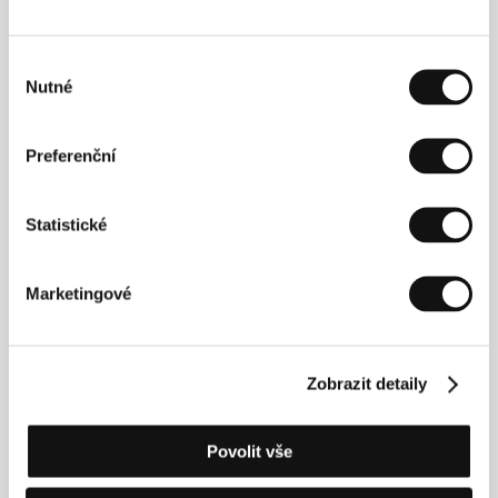
Wai, Luna Wedler, Enzo Brumm, Sylvester Groth,
Martin Wuttke, Johannes Hegemann, Rainer Bock,
Léa Seydoux
/ Sales
Films Boutique
/ Distributor
Výběr
Pilot Film
Nutné
souhlasu
Preferenční
Režie
Statistické
Marketingové
Zobrazit detaily
Povolit vše