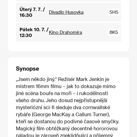
Úterý 7. 7. /
Divadlo Husovka
5H5
16:30
Pátek 10. 7. /
Kino Drahomíra
8K5
12:30
Synopse
„Jsem někdo jiný.“ Režisér Mark Jenkin je
mistrem 16mm filmu – jak to dokazuje mimo
jiné scéna bouře na moři – i rukodělnosti
všeho druhu. Jeho dosud nejpřístupnější
mysteriózní sci-fi sleduje dva cornwallské
rybáře (George MacKay a Callum Turner),
kteří se dostanou do podivné časové smyčky.
Magický film obtěžkaný decentně hororovou
náladou je zároveň zneklidňující a příjemný