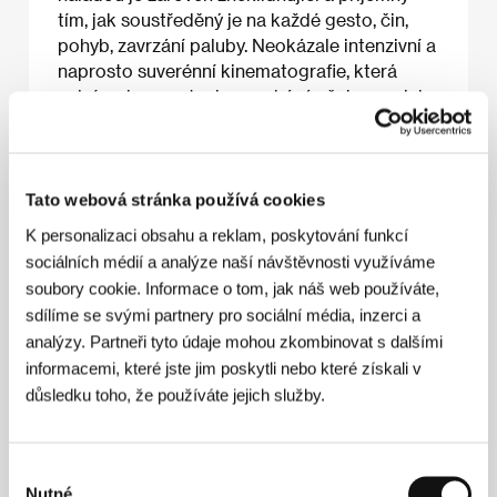
tím, jak soustředěný je na každé gesto, čin,
pohyb, zavrzání paluby. Neokázale intenzivní a
naprosto suverénní kinematografie, která
nelpí na konceptech a nechává věci organicky
plynout. Film, v němž je každý záběr
nenápadný i obtěžkaný možnými významy.
Viktor Palák
Tato webová stránka používá cookies
K personalizaci obsahu a reklam, poskytování funkcí
sociálních médií a analýze naší návštěvnosti využíváme
O filmu
soubory cookie. Informace o tom, jak náš web používáte,
115 min / Barevný, DCP
sdílíme se svými partnery pro sociální média, inzerci a
analýzy. Partneři tyto údaje mohou zkombinovat s dalšími
Režie
Mark Jenkin
/ Scénář
Mark Jenkin
/ Kamera
informacemi, které jste jim poskytli nebo které získali v
Mark Jenkin
/ Zvuk
Mark Jenkin
/ Střih
Mark Jenkin
důsledku toho, že používáte jejich služby.
/ Výtvarník
Felicity Hickson
/ Producent
Denzil
Monk
/ Výroba
An Rosen Wynn Ltd
/ Hrají
George
MacKay, Callum Turner
/ Sales
Protagonist
Pictures
Výběr
Nutné