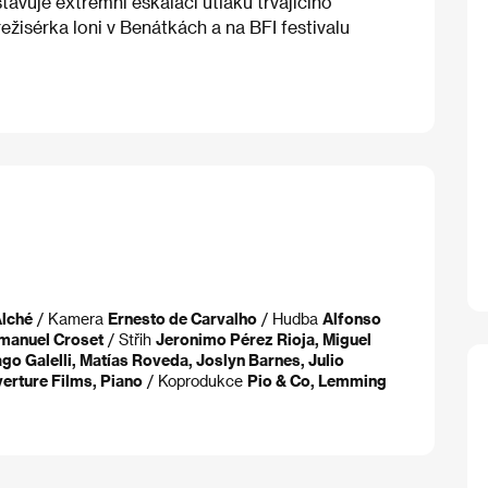
tavuje extrémní eskalaci útlaku trvajícího
žisérka loni v Benátkách a na BFI festivalu
Alché
/ Kamera
Ernesto de Carvalho
/ Hudba
Alfonso
manuel Croset
/ Střih
Jeronimo Pérez Rioja, Miguel
o Galelli, Matías Roveda, Joslyn Barnes, Julio
verture Films, Piano
/ Koprodukce
Pio & Co, Lemming