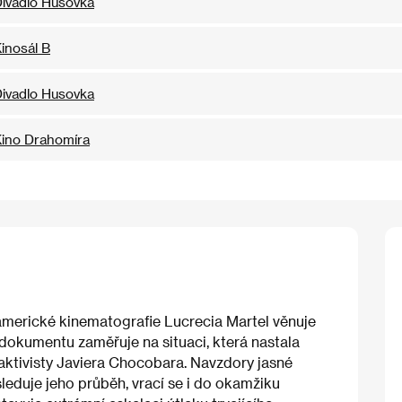
ivadlo Husovka
inosál B
ivadlo Husovka
ino Drahomíra
americké kinematografie Lucrecia Martel věnuje
dokumentu zaměřuje na situaci, která nastala
ktivisty Javiera Chocobara. Navzdory jasné
 sleduje jeho průběh, vrací se i do okamžiku