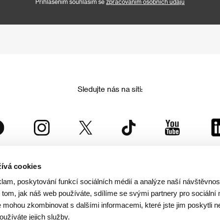
Přihlášením souhlasím se
zpracováním osobních údajů
Sledujte nás na síti:
ívá cookies
Mezinárodní filmový festival Karlovy Vary
klam, poskytování funkcí sociálních médií a analýze naší návštěvno
je součástí rodiny KVIFF Group, která zastřešuje i další projekty:
tom, jak náš web používáte, sdílíme se svými partnery pro sociální 
je mohou zkombinovat s dalšími informacemi, které jste jim poskytli n
oužíváte jejich služby.