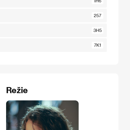
1H6
257
3H5
7K1
Režie