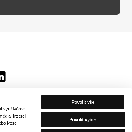
Povolit vše
sti využíváme
média, inzerci
Povolit výběr
ebo které