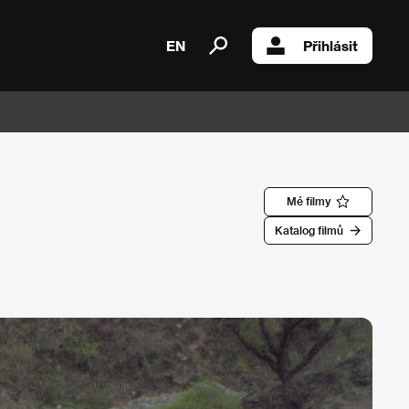
EN
Přihlásit
Mé filmy
Katalog filmů