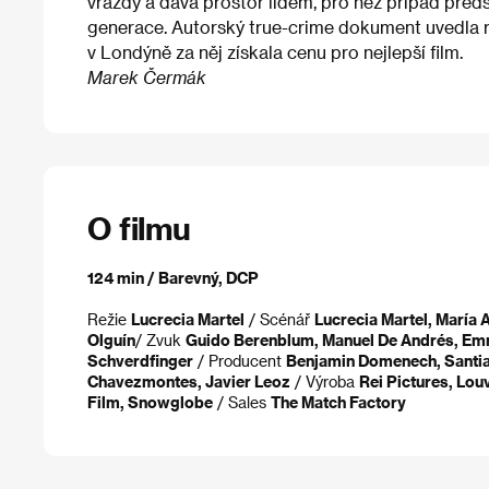
vraždy a dává prostor lidem, pro něž případ předs
generace. Autorský true-crime dokument uvedla re
v Londýně za něj získala cenu pro nejlepší film.
Marek Čermák
O filmu
124 min / Barevný, DCP
Režie
Lucrecia Martel
/ Scénář
Lucrecia Martel, María 
Olguín​
/ Zvuk
Guido Berenblum, Manuel De Andrés, Em
Schverdfinger
/ Producent
Benjamin Domenech, Santiag
Chavezmontes, Javier Leoz
/ Výroba
Rei Pictures, Lou
Film, Snowglobe
/ Sales
The Match Factory