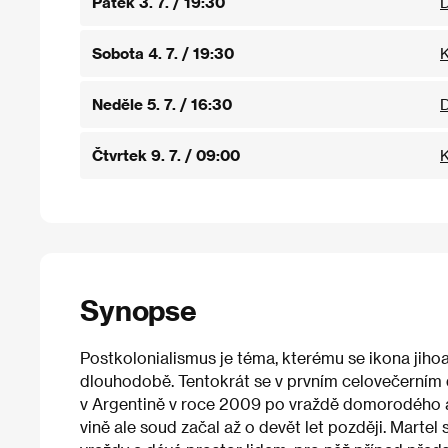
Pátek 3. 7. / 19:30
D
Sobota 4. 7. / 19:30
K
Neděle 5. 7. / 16:30
D
Čtvrtek 9. 7. / 09:00
K
Synopse
Postkolonialismus je téma, kterému se ikona jiho
dlouhodobě. Tentokrát se v prvním celovečerním 
v Argentině v roce 2009 po vraždě domorodého a
vině ale soud začal až o devět let později. Martel