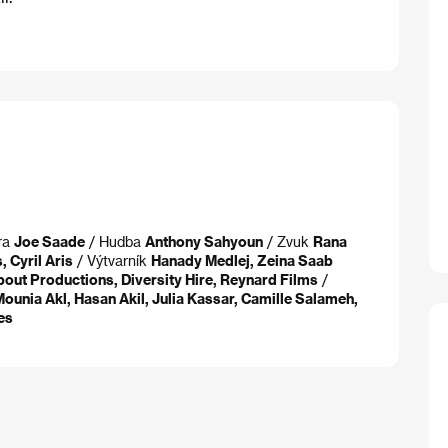
ra
Joe Saade
/ Hudba
Anthony Sahyoun
/ Zvuk
Rana
 Cyril Aris
/ Výtvarník
Hanady Medlej, Zeina Saab
out Productions, Diversity Hire, Reynard Films
/
ounia Akl, Hasan Akil, Julia Kassar, Camille Salameh,
es