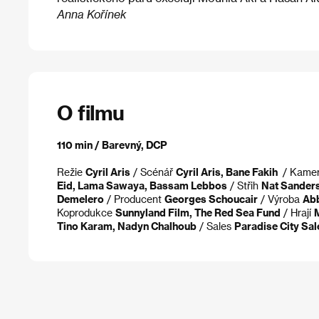
Anna Kořínek
O filmu
110 min / Barevný, DCP
Režie
Cyril Aris
/ Scénář
Cyril Aris, Bane Fakih
/ Kame
Eid, Lama Sawaya, Bassam Lebbos
/ Střih
Nat Sanders,
Demelero
/ Producent
Georges Schoucair
/ Výroba
Abb
Koprodukce
Sunnyland Film, The Red Sea Fund
/ Hrají
M
Tino Karam, Nadyn Chalhoub
/ Sales
Paradise City Sal