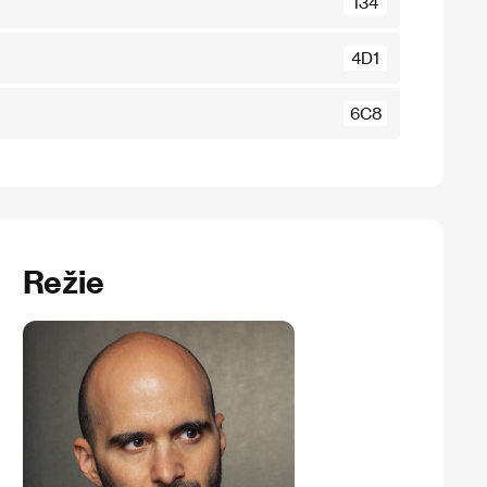
134
4D1
6C8
Režie