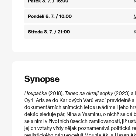
Pátek 3. 7. / 16:00
K
Pondělí 6. 7. / 10:00
M
Středa 8. 7. / 21:00
K
Synopse
Houpačka
(2018),
Tanec na okraji sopky
(2023) a 
Cyril Aris se do Karlových Varů vrací pravidelně 
dokumentárních snímcích letos uvádíme i jeho hra
dekád sleduje pár, Nina a Yasminu, o nichž se dá b
se s nimi v životních úsecích zamilovanosti, již us
jejich vztahy vždy nějak poznamenává politická re
realistického páru excelují Mounia Akl a Hasan Aki