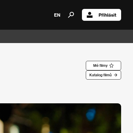
EN
Přihlásit
Mé filmy
Katalog filmů