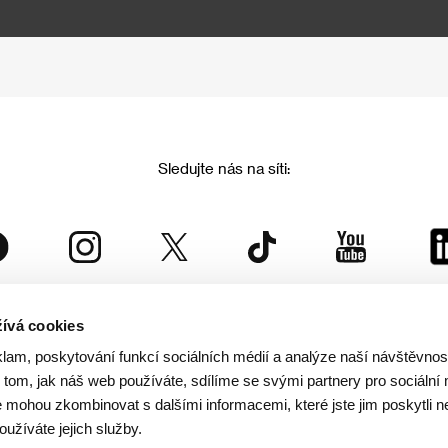
Sledujte nás na síti:
ívá cookies
Mezinárodní filmový festival Karlovy Vary
klam, poskytování funkcí sociálních médií a analýze naší návštěvno
je součástí rodiny KVIFF Group, která zastřešuje i další projekty:
tom, jak náš web používáte, sdílíme se svými partnery pro sociální 
je mohou zkombinovat s dalšími informacemi, které jste jim poskytli n
oužíváte jejich služby.