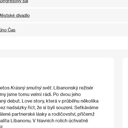
ongresový sál
ěstské divadlo
ino Čas
letos
Krásný smutný svět
. Libanonský režisér
a my jsme tomu velmi rádi. Po dvou jeho
ný debut. Love story, která v průběhu několika
ez nadsázky říct, že si byli souzeni. Setkáváme
tálené partnerské lásky a rodičovství, přičemž
alita Libanonu. V hlavních rolích úchvatně
l.