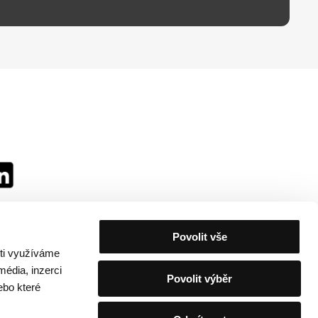
Povolit vše
sti využíváme
média, inzerci
Povolit výběr
ebo které