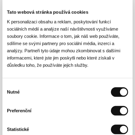
Tato webová stránka používá cookies
K personalizaci obsahu a reklam, poskytování funkcí
sociálních médií a analýze naší návštěvnosti využíváme
soubory cookie. Informace o tom, jak náš web používáte,
Mate Ugrin
. Filmografie:
Meanwhile
(2017, kr.),
Prazni
sdílíme se svými partnery pro sociální média, inzerci a
sati
(2019, kr.),
Sve što dolazi
(2021, kr.),
Zlodějíčci
analýzy. Partneři tyto údaje mohou zkombinovat s dalšími
(
Petty Thieves
, 2026).
informacemi, které jste jim poskytli nebo které získali v
důsledku toho, že používáte jejich služby.
Kontakty
Výběr
Nutné
Cercamon
souhlasu
28 Rue Rodier, 75009, Paris
Francie
Tel: +33621713911
Preferenční
E-mail:
hello@cercamon.biz
Statistické