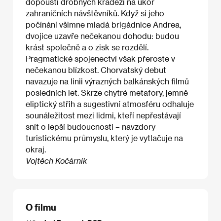
dopouští drobných krádeží na úkor
zahraničních návštěvníků. Když si jeho
počínání všimne mladá brigádnice Andrea,
dvojice uzavře nečekanou dohodu: budou
krást společně a o zisk se rozdělí.
Pragmatické spojenectví však přeroste v
nečekanou blízkost. Chorvatský debut
navazuje na linii výrazných balkánských filmů
posledních let. Skrze chytré metafory, jemně
eliptický střih a sugestivní atmosféru odhaluje
sounáležitost mezi lidmi, kteří nepřestávají
snít o lepší budoucnosti – navzdory
turistickému průmyslu, který je vytlačuje na
okraj.
Vojtěch Kočárník
O filmu