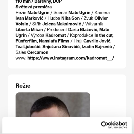
110 min / Barevný, DCP
Světová premiéra
Režie
Mate Ugrin
/ Scénář
Mate Ugrin
/ Kamera
Ivan Marković
/ Hudba
Nika Son
/ Zvuk
Olivier
Voisin
/ Střih
Jelena Maksimović
/ Výtvarník
Liberta Mišan
/ Producent
Daria Blažević, Mate
Ugrin
/ Výroba
Kadromat
/ Koprodukce
In the cut,
Fünferfilm, Nanslafu Films
/ Hrají
Gavrilo Jović,
Tea Ljubešić, Snježana Sinovčić, Izudin Bajrović
/
Sales
Cercamon
www:
https://www.instagram.com/kadromat___/
Režie