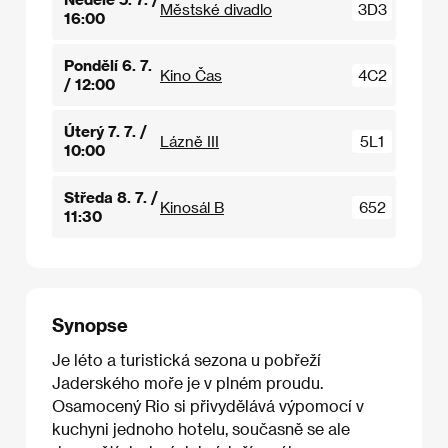
Městské divadlo
3D3
16:00
Pondělí 6. 7.
Kino Čas
4C2
/ 12:00
Úterý 7. 7. /
Lázně III
5L1
10:00
Středa 8. 7. /
Kinosál B
652
11:30
Synopse
Je léto a turistická sezona u pobřeží
Jaderského moře je v plném proudu.
Osamocený Rio si přivydělává výpomocí v
kuchyni jednoho hotelu, současně se ale