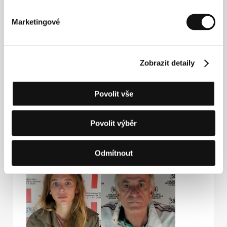
Hosté
Marketingové
Zobrazit detaily
Povolit vše
Povolit výběr
Mate Ugrin
Gavrilo Jović
Film Director
Actor
Odmítnout