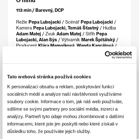
113 min / Barevný, DCP
Režie
Pepa Lubojacki
/ Scénář
Pepa Lubojacki
/
Kamera
Pepa Lubojacki, Tomáš Šťastný
/ Hudba
Adam Matej
/ Zvuk
Adam Matej
/ Střih
Pepa
Lubojacki, Alan Sýs
/ Výtvarník
Marek Špitálský
/
Producent
Klára Mamojková, Wanda Kaprálová
/
Výroba
Claw films
/ Koprodukce
Guča films, Česká
televize, FAMU
/ Hrají
David Richter, Pepa
Lubojacki, David Lubojacki, Marco Arnone
/ Sales
Split Screen
/ Kontakt
Adam Hříbal
/ Distributor
Aerofilms
Tato webová stránka používá cookies
www:
@claw_films @pepa.lubojacki @pigeons_film
K personalizaci obsahu a reklam, poskytování funkcí
sociálních médií a analýze naší návštěvnosti využíváme
soubory cookie. Informace o tom, jak náš web používáte,
Režie
sdílíme se svými partnery pro sociální média, inzerci a
analýzy. Partneři tyto údaje mohou zkombinovat s dalšími
informacemi, které jste jim poskytli nebo které získali v
Pepa Lubojacki
. Filmografie:
O-chlup
(2019, kr.),
důsledku toho, že používáte jejich služby.
Kdyby se holubi proměnili ve zlato
(2026, dok.).