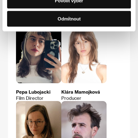
Povolit výběr
Hosté
Odmítnout
Pepa Lubojacki
Klára Mamojková
Film Director
Producer