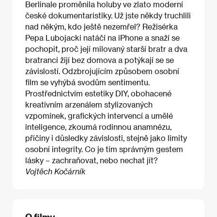
Berlinale proměnila holuby ve zlato moderní
české dokumentaristiky. Už jste někdy truchlili
nad někým, kdo ještě nezemřel? Režisérka
Pepa Lubojacki natáčí na iPhone a snaží se
pochopit, proč její milovaný starší bratr a dva
bratranci žijí bez domova a potýkají se se
závislostí. Odzbrojujícím způsobem osobní
film se vyhýbá svodům sentimentu.
Prostřednictvím estetiky DIY, obohacené
kreativním arzenálem stylizovaných
vzpomínek, grafických intervencí a umělé
inteligence, zkoumá rodinnou anamnézu,
příčiny i důsledky závislosti, stejně jako limity
osobní integrity. Co je tím správným gestem
lásky – zachraňovat, nebo nechat jít?
Vojtěch Kočárník
O filmu