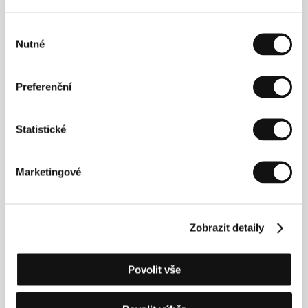
Výběr
Nutné
Kontakty
souhlasu
Split Screen
Domagojeva 14, 10000, Zagreb
Preferenční
Chorvatsko
Tel: +38 599 311 3402
E-mail:
marcella@splitscreen.hr
Statistické
Aerofilms
Milady Horákové 383/79, 170 00, Praha 7
Česká republika
Marketingové
Tel: +420 224 947 566
E-mail:
info@aerofilms.cz
Zobrazit detaily
Press kontakt
Povolit vše
Adam Hříbal
E-mail:
hribaladam@gmail.com