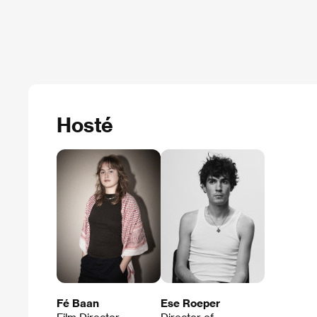
Hosté
Fé Baan
Ese Roeper