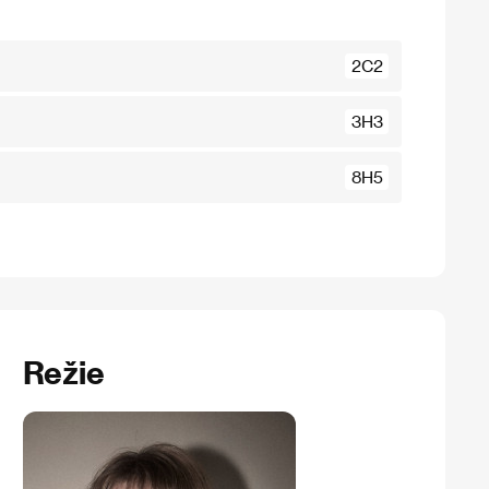
2C2
3H3
8H5
Režie