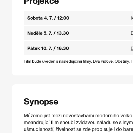
Projekce
Sobota 4. 7. / 12:00
K
Neděle 5. 7. / 13:30
D
Pátek 10. 7. / 16:30
D
Film bude uveden s následujícími filmy:
Dva Píďové
,
Obětiny
,
H
Synopse
Můžeme jíst mezi novostavbami moderního velko
meandrující film snoubí zvídavou náladu se silným
ušmudlaností, živelnost se zde propisuje i do bar