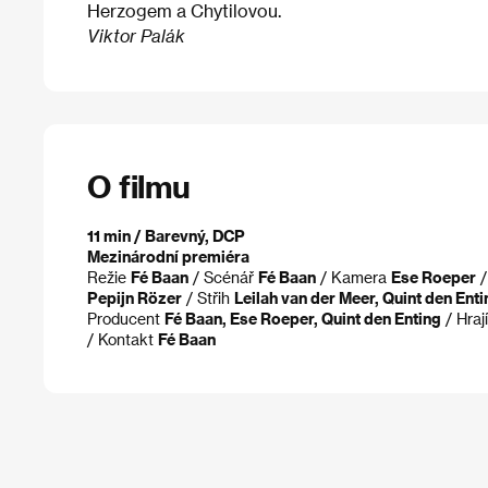
Herzogem a Chytilovou.
Viktor Palák
O filmu
11 min / Barevný, DCP
Mezinárodní premiéra
Režie
Fé Baan
/ Scénář
Fé Baan
/ Kamera
Ese Roeper
/
Pepijn Rözer
/ Střih
Leilah van der Meer, Quint den Enti
Producent
Fé Baan, Ese Roeper, Quint den Enting
/ Hraj
/ Kontakt
Fé Baan