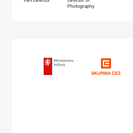
Film Director
Director of
Photography