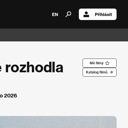
EN
Přihlásit
e rozhodla
Mé filmy
Katalog filmů
ko 2026