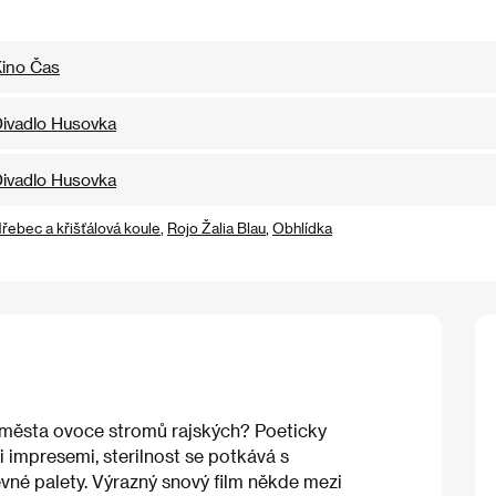
ino Čas
ivadlo Husovka
ivadlo Husovka
řebec a křišťálová koule
,
Rojo Žalia Blau
,
Obhlídka
města ovoce stromů rajských? Poeticky
i impresemi, sterilnost se potkává s
evné palety. Výrazný snový film někde mezi