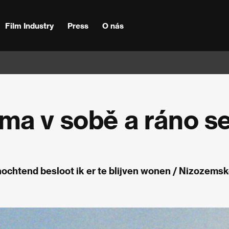
Film Industry
Press
O nás
ma v sobě a ráno s
anochtend besloot ik er te blijven wonen / Nizozems