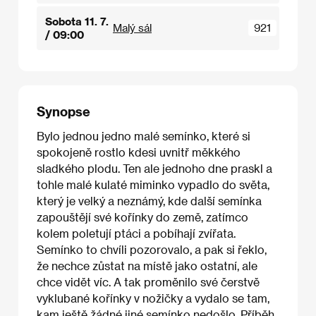
Sobota 11. 7.
Malý sál
921
/ 09:00
Synopse
Bylo jednou jedno malé semínko, které si
spokojeně rostlo kdesi uvnitř měkkého
sladkého plodu. Ten ale jednoho dne praskl a
tohle malé kulaté miminko vypadlo do světa,
který je velký a neznámý, kde další semínka
zapouštějí své kořínky do země, zatímco
kolem poletují ptáci a pobíhají zvířata.
Semínko to chvíli pozorovalo, a pak si řeklo,
že nechce zůstat na místě jako ostatní, ale
chce vidět víc. A tak proměnilo své čerstvě
vyklubané kořínky v nožičky a vydalo se tam,
kam ještě žádné jiné semínko nedošlo. Příběh