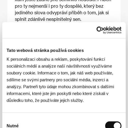
pro ty nejmenší i pro ty dospělé, který bez
jediného slova odvypráví příběh o tom, jak si
splnit zdánlivě nesplnitelný sen.
Anna Kořínek
Tato webová stránka používá cookies
O filmu
K personalizaci obsahu a reklam, poskytování funkcí
75 min / Barevný, DCP
sociálních médií a analýze naší návštěvnosti využíváme
Režie
Priscilla Kellen
/ Scénář
Priscilla Kellen,
soubory cookie. Informace o tom, jak náš web používáte,
Patricia Oriolo
/ Hudba
Talita Del Collado
/ Zvuk
sdílíme se svými partnery pro sociální média, inzerci a
Submarino Fantástico
/ Střih
Alex Reis
/ Výtvarník
analýzy. Partneři tyto údaje mohou zkombinovat s dalšími
Priscilla Kellen
/ Producent
Letícia Friedrich,
informacemi, které jste jim poskytli nebo které získali v
Lourenço Sant'Anna, Alê Abreu, Priscilla Kellen
/
Výroba
Boulevard Filmes
/ Hrají
Aretha Garcia
důsledku toho, že používáte jejich služby.
Rollo, Tulipa Ruiz
/ Sales
Best Friend Forever
/
Distributor
Asociace českých filmových klubů
Výběr
Nutné
souhlasu