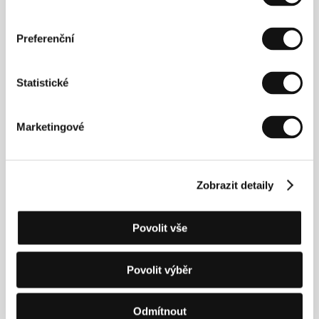
Režie
Preferenční
Statistické
Marketingové
Zobrazit detaily
Povolit vše
Priscilla Kellen
. Filmografie:
Vivi Viravento
(2017, TV-
série),
Papája
(
Papaya
, 2026).
Povolit výběr
Odmítnout