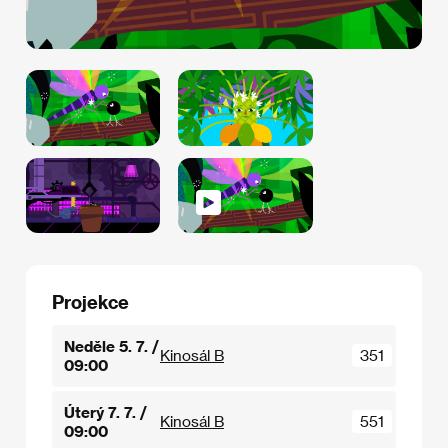
Projekce
Neděle 5. 7. /
Kinosál B
351
09:00
Úterý 7. 7. /
Kinosál B
551
09:00