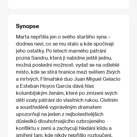
Synopse
Marta nepřišla jen o svého staršího syna –
dodnes neví, co se mu stalo a kde spočívají
jeho ostatky. Po letech marného pátrání
pozná Sandru, která jí nabídne ještě jednu,
možná poslední možnost: vydat se na odlehlé
místo, kde se stírá hranice mezi světem živých
a mrtvých. Filmařské duo Juan Miguel Gelacio
a Esteban Hoyos García dává hlas
kolumbijským ženám, které po zmizení svých
dětí vzaly pátrání do vlastních rukou. Civilním
a soustředěně vyprávěným dramatem
upozorňují na jeden z nejbolestivějších
důsledků dlouhotrvajícího ozbrojeného
konfliktu v zemi a zachycují hledání klidu a
smíření tam, kde nikdy nepřišlo rozloučení.