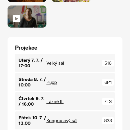
Projekce
Úterý 7. 7. /
Velký sál
516
17:00
Středa 8. 7. /
Pupp
6P1
10:00
Čtvrtek 9. 7.
Lázně III
7L3
/ 16:00
Pátek 10. 7. /
Kongresový sál
833
13:00