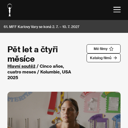
61. MFF Karlovy Vary se koná 2. 7. – 10. 7. 2027
Pět let a čtyři
Mé filmy
měsíce
Katalog filmů
Hlavní soutěž
/ Cinco años,
cuatro meses / Kolumbie, USA
2025