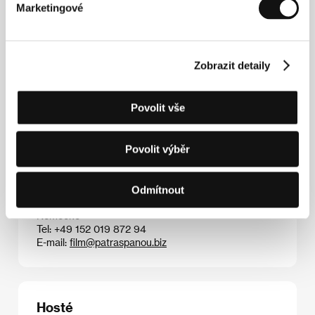
Marketingové
Zobrazit detaily
Juan Miguel Gelacio, Esteban Hoyos
García.
Filmografie:
Selva
(2025),
Pět let a čtyři
měsíce
(
Cinco años, cuatro meses
, 2026).
Povolit vše
Povolit výběr
Kontakty
Patra Spanou Film
Odmítnout
Yorck Strasse 22, 40476, Düsseldorf
Německo
Tel: +49 152 019 872 94
E-mail:
film@patraspanou.biz
Hosté