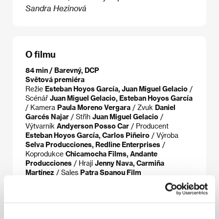
Sandra Hezinová
O filmu
84 min / Barevný, DCP
Světová premiéra
Režie
Esteban Hoyos García, Juan Miguel Gelacio
/
Scénář
Juan Miguel Gelacio, Esteban Hoyos García
/ Kamera
Paula Moreno Vergara
/ Zvuk
Daniel
Garcés Najar
/ Střih
Juan Miguel Gelacio
/
Výtvarník
Andyerson Posso Car
/ Producent
Esteban Hoyos García, Carlos Piñeiro
/ Výroba
Selva Producciones, Redline Enterprises
/
Koprodukce
Chicamocha Films, Andante
Producciones
/ Hrají
Jenny Nava, Carmiña
Martínez
/ Sales
Patra Spanou Film
Režie