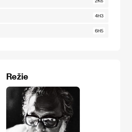
2K6
4H3
6H5
Režie