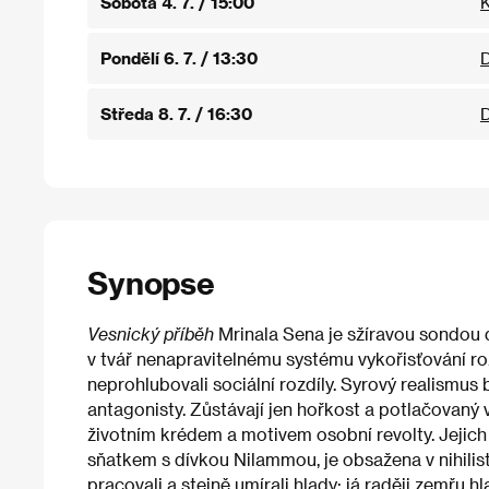
Sobota 4. 7. / 15:00
K
Pondělí 6. 7. / 13:30
D
Středa 8. 7. / 16:30
D
Synopse
Vesnický příběh
Mrinala Sena je sžíravou sondou d
v tvář nenapravitelnému systému vykořisťování r
neprohlubovali sociální rozdíly. Syrový realismus b
antagonisty. Zůstávají jen hořkost a potlačovaný v
životním krédem a motivem osobní revolty. Jejich
sňatkem s dívkou Nilammou, je obsažena v nihilis
pracovali a stejně umírali hlady; já raději zemřu h