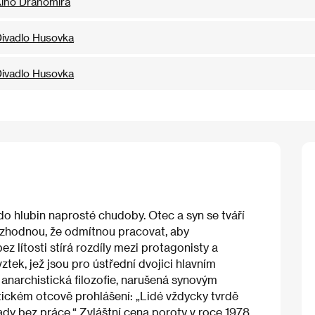
ino Drahomíra
ivadlo Husovka
ivadlo Husovka
o hlubin naprosté chudoby. Otec a syn se tváří
ozhodnou, že odmítnou pracovat, aby
ez lítosti stírá rozdíly mezi protagonisty a
ztek, jež jsou pro ústřední dvojici hlavním
 anarchistická filozofie, narušená synovým
tickém otcově prohlášení: „Lidé vždycky tvrdě
lady bez práce.“ Zvláštní cena poroty v roce 1978.