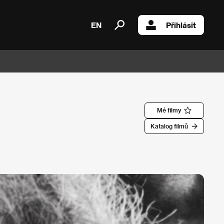
EN
Přihlásit
Mé filmy
Katalog filmů