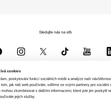
Sledujte nás na síti:
ívá cookies
Mezinárodní filmový festival Karlovy Vary
klam, poskytování funkcí sociálních médií a analýze naší návštěvno
je součástí rodiny KVIFF Group, která zastřešuje i další projekty:
tom, jak náš web používáte, sdílíme se svými partnery pro sociální 
je mohou zkombinovat s dalšími informacemi, které jste jim poskytli n
oužíváte jejich služby.
© 2026 KVIFF GROUP