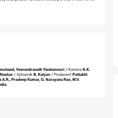
remchand, Veerendranath Yandamoori
/ Kamera
K.K.
 Naskar
/ Výtvarník
B. Kalyan
/ Producent
Pattabhi
a A.R., Pradeep Kumar, G. Narayana Rao, M.V.
ndia