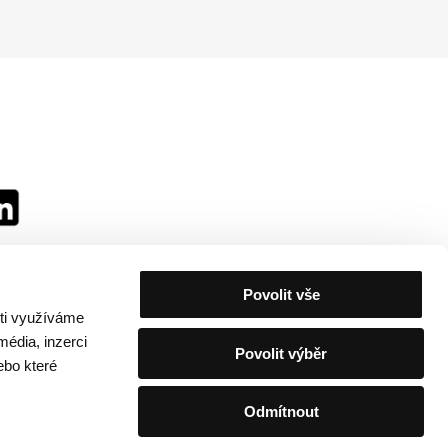
Povolit vše
sti využíváme
média, inzerci
Povolit výběr
ebo které
Odmítnout