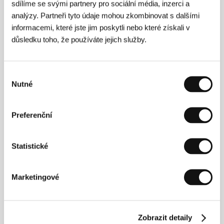
sdílíme se svými partnery pro sociální média, inzerci a
analýzy. Partneři tyto údaje mohou zkombinovat s dalšími
informacemi, které jste jim poskytli nebo které získali v
Režie
důsledku toho, že používáte jejich služby.
Výběr
Nutné
souhlasu
Preferenční
Statistické
Marketingové
Pegah Ahangarani
. Vybraná filmografie:
Zkouším si
vzpomenout
(
I Am Trying to Remember
, 2021, kr.,
dok.),
My Father
(2023, kr., dok.),
Kudak Sarbaz
(2024, dok.),
As I Lay Dying
(2025, kr., dok.),
Taraneh
Zobrazit detaily
(2025, dok.),
Nácvik revoluce
(
Rehearsals for a