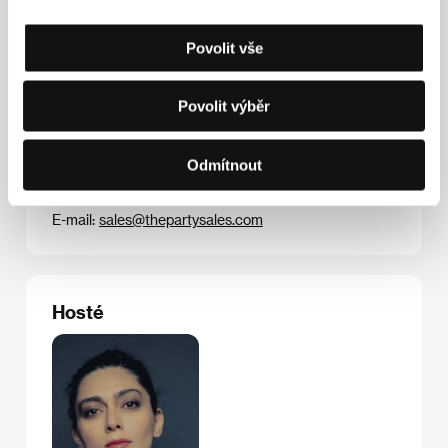
Revolution
, 2026, dok.).
Povolit vše
Povolit výběr
Kontakty
The Party Film Sales
16 rue Frochot, 75009, Paris
Odmítnout
Francie
Tel: +33 140 229 215
E-mail:
sales@thepartysales.com
Hosté