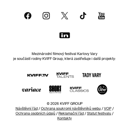
Mezinárodní filmový festival Karlovy Vary
je součástí rodiny KVIFF Group, která zastřešuje i další projekty:
© 2026 KVIFF GROUP
Návštěvní řád
/
Ochrana soukromí návštěvníků webu
/
VOP
/
Ochrana osobních údajů
/
Reklamační řád
/
Statut festivalu
/
Kontakty