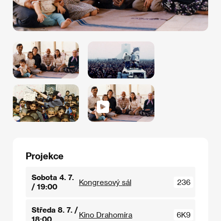
Projekce
Sobota 4. 7.
Kongresový sál
236
/ 19:00
Středa 8. 7. /
Kino Drahomíra
6K9
18:00