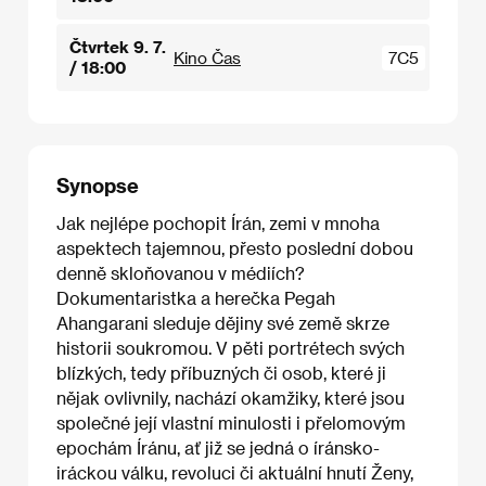
Čtvrtek 9. 7.
Kino Čas
7C5
/ 18:00
Synopse
Jak nejlépe pochopit Írán, zemi v mnoha
aspektech tajemnou, přesto poslední dobou
denně skloňovanou v médiích?
Dokumentaristka a herečka Pegah
Ahangarani sleduje dějiny své země skrze
historii soukromou. V pěti portrétech svých
blízkých, tedy příbuzných či osob, které ji
nějak ovlivnily, nachází okamžiky, které jsou
společné její vlastní minulosti i přelomovým
epochám Íránu, ať již se jedná o íránsko-
iráckou válku, revoluci či aktuální hnutí Ženy,