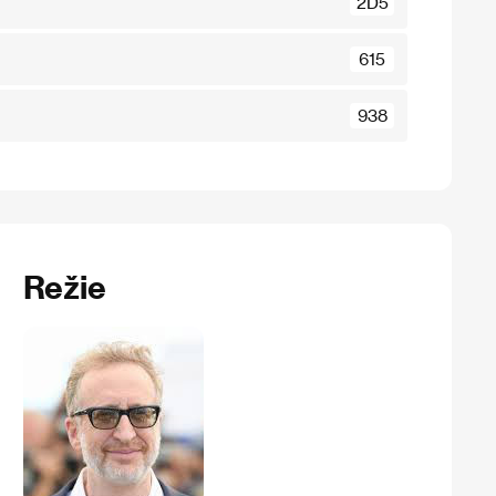
2D5
615
938
Režie