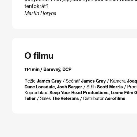
tentokrát?
Martin Horyna
O filmu
114 min / Barevný, DCP
Režie
James Gray
/ Scénář
James Gray
/ Kamera
Joaq
Dane Lonsdale, Josh Barger
/ Střih
Scott Morris
/ Pro
Koprodukce
Keep Your Head Productions, Leone Film 
Teller
/ Sales
The Veterans
/ Distributor
Aerofilms