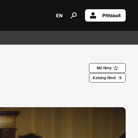
EN
Přihlásit
Mé filmy
Katalog filmů