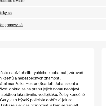
ěstské divadlo
elký sál
ongresový sál
to nabízí příslib rychlého zbohatnutí, zároveň
ch kšeftů a nebezpečných známostí.
urátní manželka Hester (Scarlett Johansson) a
život, dokud se na prahu jejich domu neobjeví
 nabídkou lukrativního vedlejšáku. Že by konečně
Gary jako bývalý policista dobře ví, jak se
 Dokáže ale včas rozpoznat, s kým se zapletl