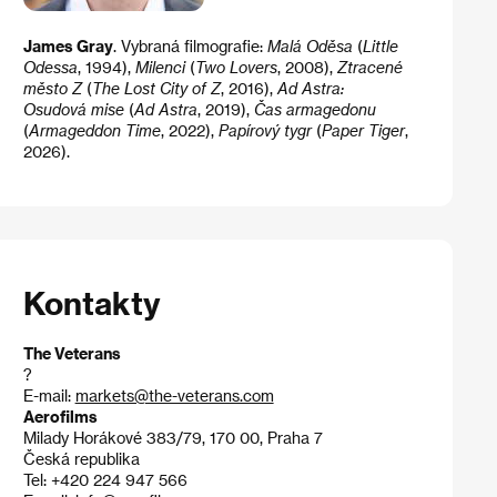
James Gray
. Vybraná filmografie:
Malá Oděsa
(
Little
Odessa
, 1994),
Milenci
(
Two Lovers
, 2008),
Ztracené
město Z
(
The Lost City of Z
, 2016),
Ad Astra:
Osudová mise
(
Ad Astra
, 2019),
Čas armagedonu
(
Armageddon Time
, 2022),
Papírový tygr
(
Paper Tiger
,
2026).
Kontakty
The Veterans
?
E-mail:
markets@the-veterans.com
Aerofilms
Milady Horákové 383/79, 170 00, Praha 7
Česká republika
Tel: +420 224 947 566