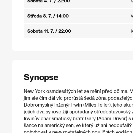
Sobota 4. 7. / 22:00
M
Středa 8. 7. / 14:00
V
Sobota 11. 7. / 22:00
K
Synopse
New York osmdesátých let se mění před očima. Měs
jím ale čím dál víc prorůstá šedá zóna podezřelý
Dobromyslný inženýr Irwin (Miles Teller), jeho ak
jejich dva synové žijí spořádaný středostavovský 
Irwinův charismatický bratr Gary (Adam Driver) s
šance na americký sen, ve který už ani nedoufali? 
pohybovat v nevyzpytatelných pouličních vodách.