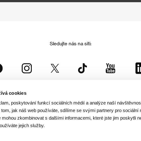
Sledujte nás na síti:
ívá cookies
Mezinárodní filmový festival Karlovy Vary
klam, poskytování funkcí sociálních médií a analýze naší návštěvno
je součástí rodiny KVIFF Group, která zastřešuje i další projekty:
tom, jak náš web používáte, sdílíme se svými partnery pro sociální 
je mohou zkombinovat s dalšími informacemi, které jste jim poskytli n
oužíváte jejich služby.