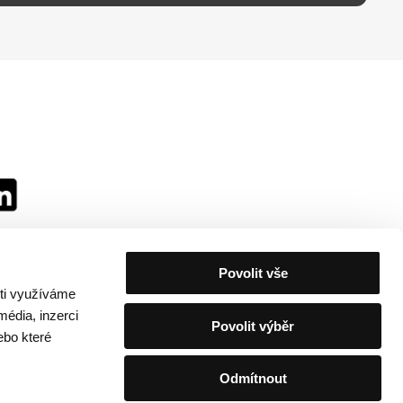
Povolit vše
sti využíváme
média, inzerci
Povolit výběr
ebo které
Odmítnout