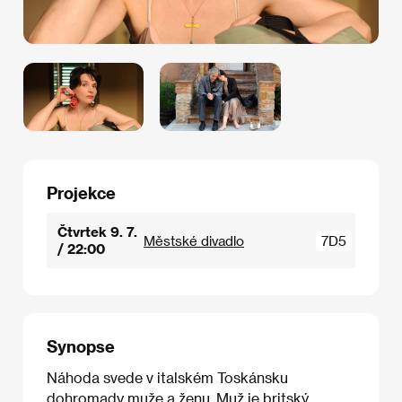
Projekce
Čtvrtek 9. 7.
Městské divadlo
7D5
/ 22:00
Synopse
Náhoda svede v italském Toskánsku
dohromady muže a ženu. Muž je britský