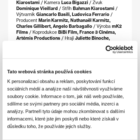
Kiarostami
/ Kamera
Luca Bigazzi
/ Zvuk
Dominique Vieillard
/ Střih
Bahman Kiarostami
/
Výtvarník
Giancarlo Basili, Ludovica Ferrario
/
Producent
Marin Karmitz, Nathanaël Karmitz,
Charles Gillibert, Angelo Barbagallo
/ Výroba
mK2
Films
/ Koprodukce
BiBi Film, France 3 Cinéma,
Artémis Productions
/ Hrají
Juliette Binoche,
William Shimell, Jean-Claude Carrière, Agathe
Natanson, Gianna Giachetti, Adrian Moore
/ Sales
mk2 Films
Tato webová stránka používá cookies
K personalizaci obsahu a reklam, poskytování funkcí
Režie
sociálních médií a analýze naší návštěvnosti využíváme
soubory cookie. Informace o tom, jak náš web používáte,
sdílíme se svými partnery pro sociální média, inzerci a
analýzy. Partneři tyto údaje mohou zkombinovat s dalšími
informacemi, které jste jim poskytli nebo které získali v
důsledku toho, že používáte jejich služby.