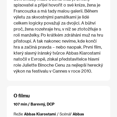
spisovatel a přijel hovořit o své knize, žena je
Francouzka a má tady malou galerii. Během
výletu za skvostnými památkami je lidé
celkem logicky považují za dvojici. A bůhví
proč, žena rozehraje hru, v níž se ztotožňuje s
rolí manželky. Po krátkém zdráhání muž na hru
přistoupí. A tak nakonec nevíme, kde končí
hra a začíná pravda – nebo naopak. První film,
který slavný íránský tvůrce Abbas Kiarostami
natočil v Evropě, získal představitelce hlavní
role Juliette Binoche Cenu za nejlepší herecký
výkon na festivalu v Cannes v roce 2010.
O filmu
107 min / Barevný, DCP
Režie
Abbas Kiarostami
/ Scénář
Abbas