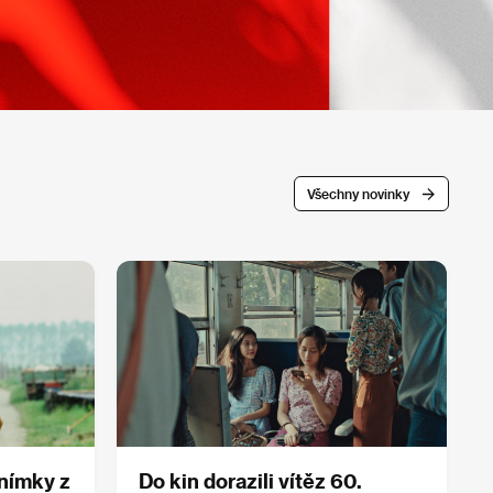
Všechny novinky
snímky z
Do kin dorazili vítěz 60.