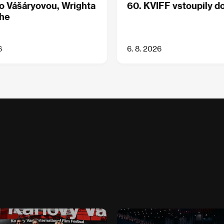
o Vášáryovou, Wrighta
60. KVIFF vstoupily do
che
6
6. 8. 2026