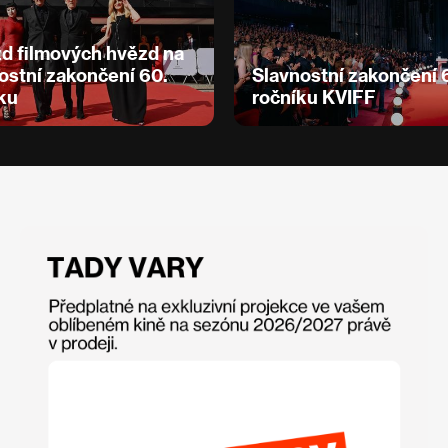
zd filmových hvězd na
ostní zakončení 60.
Slavnostní zakončení 
ku
ročníku KVIFF