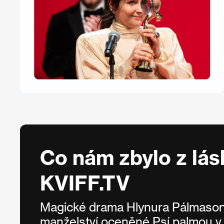
Co nám zbylo z lás
KVIFF.TV
Magické drama Hlynura Pálmason
manželství oceněné Psí palmou v