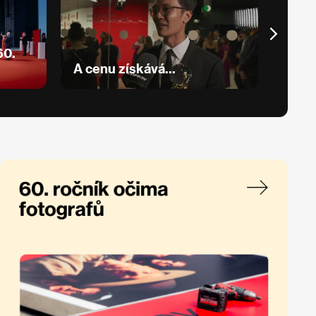
60.
A cenu získává...
Ohlé