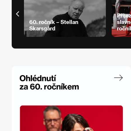
Příje
60. ročník – Stellan
slavn
Skarsgård
roční