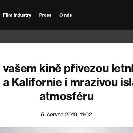
Film Industry
Press
O nás
 vašem kině přivezou letn
a Kalifornie i mrazivou i
atmosféru
5. června 2019, 11:02