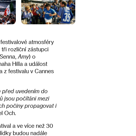
 festivalové atmosféry
ři rozliční zástupci
Senna
,
Amy
) o
naha Hilla a událost
 z festivalu v Cannes
de před uvedením do
ů jsou počítáni mezi
ch počiny propagovat i
l Och.
tival a ve více než 30
hlídky budou nadále