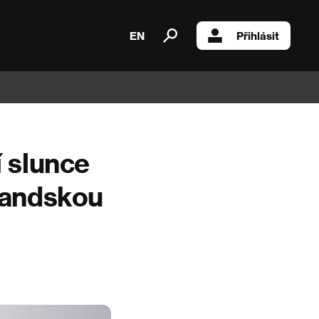
EN
Přihlásit
í slunce
slandskou