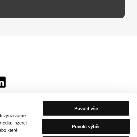
Povolit vše
sti využíváme
média, inzerci
Povolit výběr
ebo které