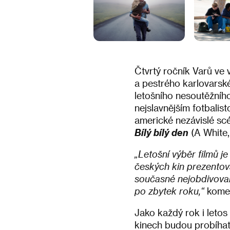
Čtvrtý ročník Varů ve
a pestrého karlovarské
letošního nesoutěžníh
nejslavnějším fotbalis
americké nezávislé s
Bílý bílý den
(A White,
„Letošní výběr filmů j
českých kin prezentová
současné nejobdivovan
po zbytek roku,“
komen
Jako každý rok i letos
kinech budou probíhat 