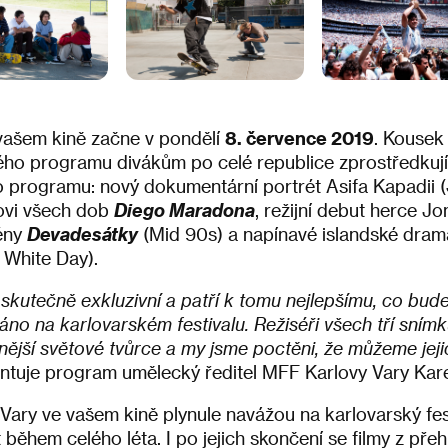
 vašem kině začne v pondělí
8. července 2019
. Kousek
ho programu divákům po celé republice zprostředkují t
o programu: nový dokumentární portrét Asifa Kapadii (
tovi všech dob
Diego Maradona
, režijní debut herce Jo
cény
Devadesátky
(Mid 90s) a napínavé islandské drama
 White Day).
e skutečně exkluzivní a patří k tomu nejlepšímu, co bu
no na karlovarském festivalu. Režiséři všech tří snímk
ější světové tvůrce a my jsme poctěni, že můžeme jeji
tuje program umělecký ředitel MFF Karlovy Vary Kare
 Vary ve vašem kině plynule navážou na karlovarský fes
během celého léta. I po jejich skončení se filmy z pře