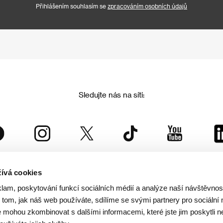
Přihlášením souhlasím se
zpracováním osobních údajů
Sledujte nás na síti:
ívá cookies
Mezinárodní filmový festival Karlovy Vary
klam, poskytování funkcí sociálních médií a analýze naší návštěvno
je součástí rodiny KVIFF Group, která zastřešuje i další projekty:
tom, jak náš web používáte, sdílíme se svými partnery pro sociální 
je mohou zkombinovat s dalšími informacemi, které jste jim poskytli n