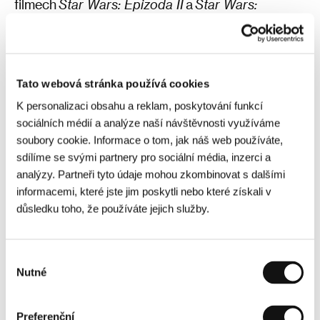
filmech
Star Wars: Epizoda II
a
Star Wars:
Epizoda III
. Je členem Motion Picture Sound
Editors a působí v předsednictvu České filmové a
televizní akademie.
Tato webová stránka používá cookies
Nadia Turincev
K personalizaci obsahu a reklam, poskytování funkcí
Nadia Turincev se narodila v Moskvě, vyrostla v
sociálních médií a analýze naší návštěvnosti využíváme
Paříži a vystudovala kulturní antropologii. Ve
soubory cookie. Informace o tom, jak náš web používáte,
filmovém průmyslu začínala už v 16 letech, kdy
sdílíme se svými partnery pro sociální média, inzerci a
připravovala sendviče pro Marcella
analýzy. Partneři tyto údaje mohou zkombinovat s dalšími
Mastroianniho. V roce 2007 spoluzaložila
informacemi, které jste jim poskytli nebo které získali v
společnost Rouge International, se kterou
důsledku toho, že používáte jejich služby.
produkovala více než 25 filmů (např.
Raw
, na
Oscara nominovaný
L'insulte
a
Visages, villages
).
V roce 2019 z Rouge odešla a s Omarem El
Výběr
Kadim založila společnost Easy Riders Films
Nutné
souhlasu
(
Mariupolis 2
,
Mosty
). Nedávno si otevřela vlastní
nezávislou produkční společnost Sento Films,
Preferenční