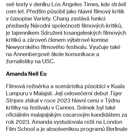
své texty v deníku Los Angeles Times, kde strávil
osm let. Předtím působil jako hlavní filmový kritik
v časopise Variety. Chang zastává funkci
předsedy Národní společnosti filmových kritiků,
je tajemníkem Sdružení losangeleských filmových
kritiků a zároveň členem výběrové komise
Newyorského filmového festivalu. Vyučuje také
na Annenbergově škole komunikace a
žurnalistiky na USC.
Amanda Nell Eu
Filmová režisérka a scenáristka působící v Kuala
Lumpuru v Malajsii. Její celovečerní debut
Tiger
Stripes
získal v roce 2023 hlavní cenu v Týdnu
kritiky na festivalu v Cannes. Snímek byl také
oficiálním malajsijským oscarovým kandidátem za
rok 2023. Amanda vystudovala režii na London
Film School a je absolventkou programů Berlinale