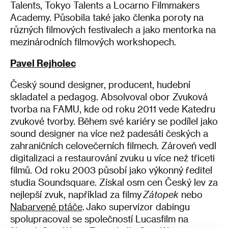
Talents, Tokyo Talents a Locarno Filmmakers
Academy. Působila také jako členka poroty na
různých filmových festivalech a jako mentorka na
mezinárodních filmových workshopech.
Pavel Rejholec
Český sound designer, producent, hudební
skladatel a pedagog. Absolvoval obor Zvuková
tvorba na FAMU, kde od roku 2011 vede Katedru
zvukové tvorby. Během své kariéry se podílel jako
sound designer na více než padesáti českých a
zahraničních celovečerních filmech. Zároveň vedl
digitalizaci a restaurování zvuku u více než třiceti
filmů. Od roku 2003 působí jako výkonný ředitel
studia Soundsquare. Získal osm cen Český lev za
nejlepší zvuk, například za filmy
Zátopek
nebo
Nabarvené ptáče
. Jako supervizor dabingu
spolupracoval se společností Lucasfilm na