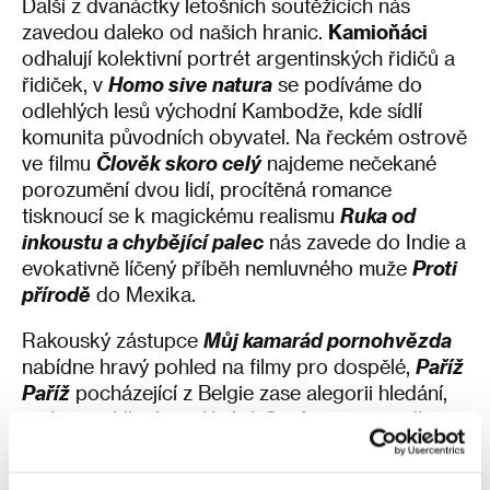
Další z dvanáctky letošních soutěžících nás
zavedou daleko od našich hranic.
Kamioňáci
odhalují kolektivní portrét argentinských řidičů a
řidiček, v
Homo sive natura
se podíváme do
odlehlých lesů východní Kambodže, kde sídlí
komunita původních obyvatel. Na řeckém ostrově
ve filmu
Člověk skoro celý
najdeme nečekané
porozumění dvou lidí, procítěná romance
tisknoucí se k magickému realismu
Ruka od
inkoustu a chybějící palec
nás zavede do Indie a
evokativně líčený příběh nemluvného muže
Proti
přírodě
do Mexika.
Rakouský zástupce
Můj kamarád pornohvězda
nabídne hravý pohled na filmy pro dospělé,
Paříž
Paříž
pocházející z Belgie zase alegorii hledání,
ztráty, vysídlení a nalézání.
Spalovna
převedla na
plátno poetickou povídku japonské autorky Kaori
Ekuni, přezdívané „ženský Murakami“.