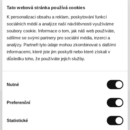
Chorvatský debut
Zlodějíčci
odhaluje
Tato webová stránka používá cookies
sounáležitost mezi lidmi, kteří nepřestávají snít o
lepší budoucnosti – navzdory turistickému
K personalizaci obsahu a reklam, poskytování funkcí
průmyslu, který je vytlačuje na okraj. Na okraji,
sociálních médií a analýze naší návštěvnosti využíváme
tentokrát Londýna, žije fotograf
Rain Catcher
,
soubory cookie. Informace o tom, jak náš web používáte,
jehož voyeuristické choutky mu vynesou věhlas
sdílíme se svými partnery pro sociální média, inzerci a
na sociálních sítích. Seznamte se s nevšedními
analýzy. Partneři tyto údaje mohou zkombinovat s dalšími
hrdiny nevšedních filmů!
informacemi, které jste jim poskytli nebo které získali v
důsledku toho, že používáte jejich služby.
Detailní přehled filmů v soutěži Proxima
najdete v našem
katalogu
.
Výběr
Nutné
souhlasu
Preferenční
Související novinky
Statistické