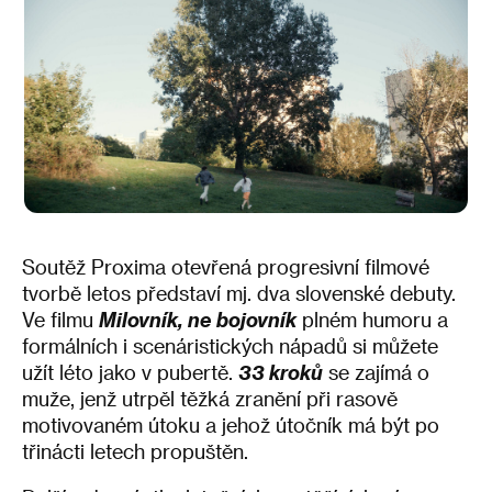
Soutěž Proxima otevřená progresivní filmové
tvorbě letos představí mj. dva slovenské debuty.
Ve filmu
Milovník, ne bojovník
plném humoru a
formálních i scenáristických nápadů si můžete
užít léto jako v pubertě.
33 kroků
se zajímá o
muže, jenž utrpěl těžká zranění při rasově
motivovaném útoku a jehož útočník má být po
třinácti letech propuštěn.