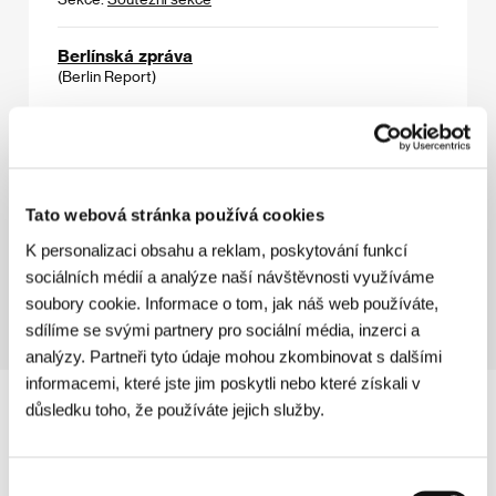
Berlínská zpráva
(Berlin Report)
Režie: Kwang-su Park / Jižní Korea, 1991, 0 min
Sekce:
Soutěžní sekce
Bylo nebylo... byl jednou jeden film
(Nassereddin shan actor-e cinema)
Tato webová stránka používá cookies
Režie: Mohsen Makhmalbaf / Írán, 1992, 0 min
K personalizaci obsahu a reklam, poskytování funkcí
Sekce:
Soutěžní sekce
sociálních médií a analýze naší návštěvnosti využíváme
soubory cookie. Informace o tom, jak náš web používáte,
sdílíme se svými partnery pro sociální média, inzerci a
analýzy. Partneři tyto údaje mohou zkombinovat s dalšími
informacemi, které jste jim poskytli nebo které získali v
důsledku toho, že používáte jejich služby.
Výběr