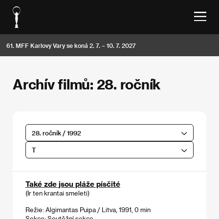
61. MFF Karlovy Vary se koná 2. 7. – 10. 7. 2027
Archív filmů: 28. ročník
28. ročník / 1992
T
Také zde jsou pláže písčité
(Ir ten krantai smeleti)
Režie: Algimantas Puipa / Litva, 1991, 0 min
Sekce:
Soutěžní sekce