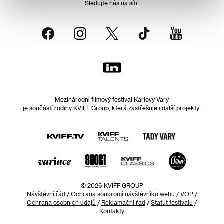
Sledujte nás na síti:
Mezinárodní filmový festival Karlovy Vary
je součástí rodiny KVIFF Group, která zastřešuje i další projekty:
© 2026 KVIFF GROUP
Návštěvní řád
/
Ochrana soukromí návštěvníků webu
/
VOP
/
Ochrana osobních údajů
/
Reklamační řád
/
Statut festivalu
/
Kontakty