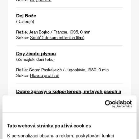
Dej Bože
(Dai bojé)
Režie: Jean Bojko / Francie, 1995, 0 min
Sekce:
Soutěž dokumentárních filmů
Dny života plynou
(Zemajlski dani teku)
Režie: Goran Paskaljević / Jugoslávie, 1980, 0 min
Sekce:
Hlavou proti zdi
Dobré zprávy: o kolportérech, mrtvých psech a
dalších Vídeňácích
(Good News: von Kolporteuren, toten Hunden und
anderen Wienern)
Režie: Ulrich Seidl / Rakousko, 1990, 0 min
Sekce:
Fórum nezávislých
Tato webová stránka používá cookies
K personalizaci obsahu a reklam, poskytování funkcí