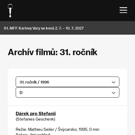
61. MFF Karlovy Vary se koná 2. 7. – 10. 7. 2027
Archív filmů: 31. ročník
31. ročník / 1996
D
Dárek pro Stefanii
(Stefanies Geschenk)
Režie: Mathieu Seiler / Švýcarsko, 1995, 0 min
Sekce:
Jiný pohled