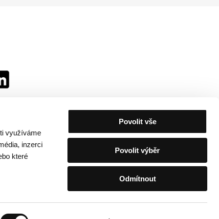
Povolit vše
sti využíváme
média, inzerci
Povolit výběr
ebo které
Odmítnout
festivalu
/
Kontakty