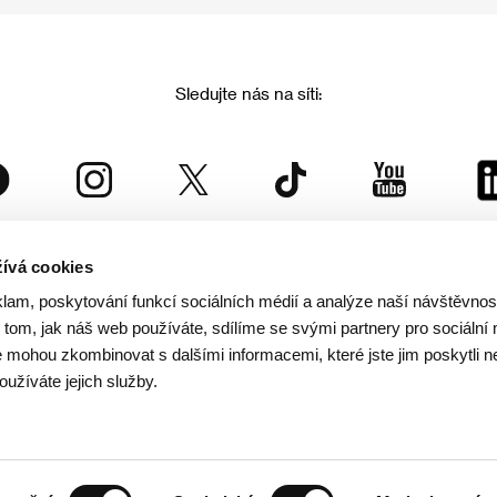
Sledujte nás na síti:
ívá cookies
Mezinárodní filmový festival Karlovy Vary
klam, poskytování funkcí sociálních médií a analýze naší návštěvno
je součástí rodiny KVIFF Group, která zastřešuje i další projekty:
tom, jak náš web používáte, sdílíme se svými partnery pro sociální 
je mohou zkombinovat s dalšími informacemi, které jste jim poskytli n
oužíváte jejich služby.
© 2026 KVIFF GROUP
rana soukromí návštěvníků webu
/
VOP
/
Ochrana osobních údajů
/
Reklamační řád
/
Statut 