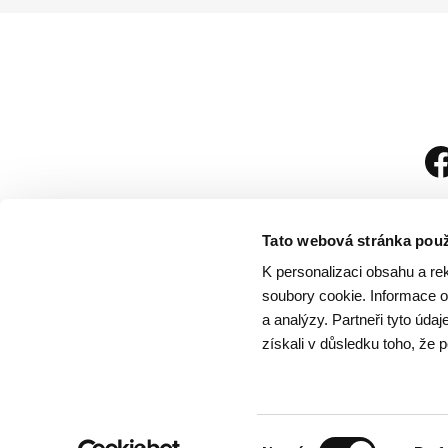
Tato webová stránka použ
K personalizaci obsahu a re
soubory cookie. Informace o 
a analýzy. Partneři tyto úda
získali v důsledku toho, že p
Návštěvní řád
/
Och
Výběr