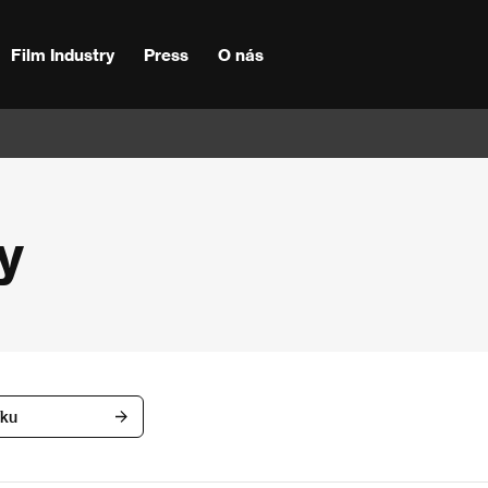
Film Industry
Press
O nás
y
íku