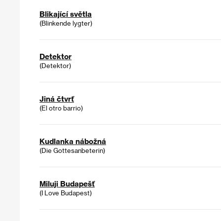
Blikající světla
(Blinkende lygter)
Detektor
(Detektor)
Jiná čtvrť
(El otro barrio)
Kudlanka nábožná
(Die Gottesanbeterin)
Miluji Budapešť
(I Love Budapest)