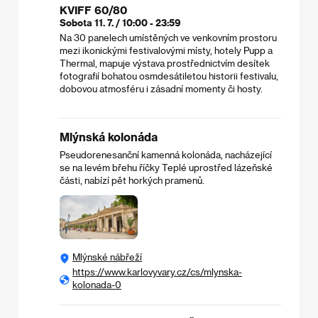
KVIFF 60/80
Sobota 11. 7. / 10:00 - 23:59
Na 30 panelech umístěných ve venkovním prostoru
mezi ikonickými festivalovými místy, hotely Pupp a
Thermal, mapuje výstava prostřednictvím desítek
fotografií bohatou osmdesátiletou historii festivalu,
dobovou atmosféru i zásadní momenty či hosty.
Mlýnská kolonáda
Pseudorenesanční kamenná kolonáda, nacházející
se na levém břehu říčky Teplé uprostřed lázeňské
části, nabízí pět horkých pramenů.
Mlýnské nábřeží
https://www.karlovyvary.cz/cs/mlynska-
kolonada-0