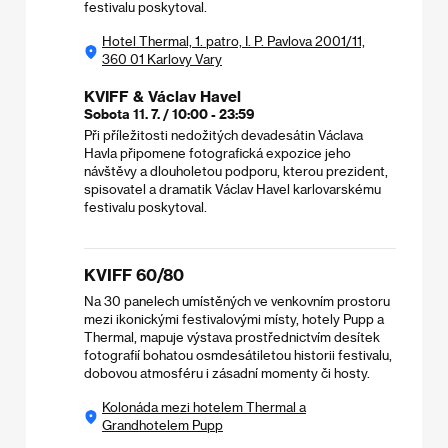
festivalu poskytoval.
Hotel Thermal, 1. patro, I. P. Pavlova 2001/11,
360 01 Karlovy Vary
KVIFF & Václav Havel
Sobota 11. 7. / 10:00 - 23:59
Při příležitosti nedožitých devadesátin Václava
Havla připomene fotografická expozice jeho
návštěvy a dlouholetou podporu, kterou prezident,
spisovatel a dramatik Václav Havel karlovarskému
festivalu poskytoval.
KVIFF 60/80
Na 30 panelech umístěných ve venkovním prostoru
mezi ikonickými festivalovými místy, hotely Pupp a
Thermal, mapuje výstava prostřednictvím desítek
fotografií bohatou osmdesátiletou historii festivalu,
dobovou atmosféru i zásadní momenty či hosty.
Kolonáda mezi hotelem Thermal a
Grandhotelem Pupp