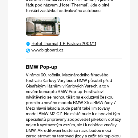
řádu pod názvem „Hotel Thermal“. Jde o plně
funkční zastávku festivalového autobusu.
Hotel Thermal, I. P. Pavlova 2001/11
www.bigboard.cz
BMW Pop-up
V rámci 60. ročníku Mezinárodního filmového
festivalu Karlovy Vary bude BMW působit před
Císařskými lázněmi v Karlových Varech, a to v
novém konceptu BMW Pop-up. Festivaloví
návštěvníci se mohou těšit na exkluzivní českou
premiéru nového modelu BMW X5 a BMW řady 7.
Mezi hlavní lákadla bude patřit také limitovaný
model BMW M2 CZ. Na místě bude k dispozici tým
specialistů připravený zodpovědět jakékoliv dotazy
nejen k vystaveným vozům, ale i k nabídce značky
BMW. Akreditovaní hosté se navíc budou moci
zaregistrovat na testovací jízdy a zažít tak typickou