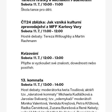
Sobota 11. 7. / 10:00 - 11:00
Škola tance pro děti.
ČT24 zblízka: Jak vzniká kulturní
zpravodajství z MFF Karlovy Vary
Sobota 11. 7. / 11:00 - 12:00
Hosté debaty: Tereza Willoughby a Martin
Rachmann
Kvízování
Sobota 11. 7. / 12:00 - 13:00
Přijďte si vyzkoušet své znalosti, dovednosti nebo
postřeh.
13. komnata
Sobota 11. 7. / 13:00 - 14:00
Host debaty: moderátorka Iveta Toušlová; aktéři
tzv. „návratové komnaty“ Michaela Kudláčková a
Jaroslav Svěcený; tzv. „odemykači“ moderátoři
Monika Valentová, Vendula Krejčová, Petra Křížková,
Radka Červinková, Zuzana Burešová a René Kekely;