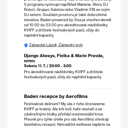
V programu vystoupí například Manene, Akira, DJ
Robot, Gruppo Salsicia nebo Vladimir 518 se svým
DJ setem. Součástí prostoru je také dobročinná
iniciativa. Baden powered by Visa je otevřen denně
od 10.00 do 03.00 pro akreditované návštěvníky
KVIFF a držitele festivalových pasů, vždy do
naplnění kapacity.
Zámecké Lázně, Zámecký vrch
Django Always, Fleika & Marie Pravda,
nrmn
Sobota 11. 7. / 20:00 - 3:00
Pro akreditované návštěvníky KVIFF a držitele
festivalových pasů, vždy do naplnění kapacity.
Baden recepce by Aerofilms
Festivalové delirium? My vás z toho dostaneme.
KVIFF je krásný. Ale krk bolí, kafe nestačí a se
závěrečnými titulky přichází existenciální krize.
Přesně pro tyhle chvíle pro vás Aerofilms otevírají
lázeňskou recepci. Netradiční wellness najdete na