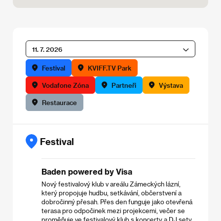
11. 7. 2026
Festival
KVIFF.TV Park
Vodafone Zóna
Partneři
Výstava
Restaurace
Festival
Baden powered by Visa
Nový festivalový klub v areálu Zámeckých lázní,
který propojuje hudbu, setkávání, občerstvení a
dobročinný přesah. Přes den funguje jako otevřená
terasa pro odpočinek mezi projekcemi, večer se
proměňuje ve festivalový klub s koncerty a DJ sety.