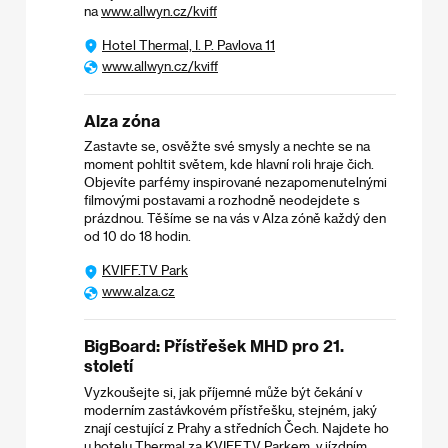
na
www.allwyn.cz/kviff
Hotel Thermal, I. P. Pavlova 11
www.allwyn.cz/kviff
Alza zóna
Zastavte se, osvěžte své smysly a nechte se na
moment pohltit světem, kde hlavní roli hraje čich.
Objevíte parfémy inspirované nezapomenutelnými
filmovými postavami a rozhodně neodejdete s
prázdnou. Těšíme se na vás v Alza zóně každý den
od 10 do 18 hodin.
KVIFF.TV Park
www.alza.cz
BigBoard: Přístřešek MHD pro 21.
století
Vyzkoušejte si, jak příjemné může být čekání v
moderním zastávkovém přístřešku, stejném, jaký
znají cestující z Prahy a středních Čech. Najdete ho
u hotelu Thermal za KVIFF.TV Parkem, v jízdním