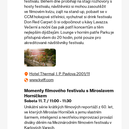
festivalu. Během dne probíhají na stagi rozhovory s
hosty festivalu, návštěvníci si mohou zasoutěžit
ve filmovém kvízu, zajít na stand-up, pobavit se v
CCM hokejové střelnici, vychutnat si drink festivalu
Don Red Carpet či si odpočinout u kávy Lavazza.
Večerní a noční čas pak patří koncertům a těm
nejlepším dýdžejům. Lounge v horním patře Parku je
přístupná všem do 20 hodin, poté pouze pro
akreditované návštěvníky festivalu.
Hotel Thermal, I. P. Pavlova 2001/11
www.kviff.com
Momenty filmového festivalu s Miroslavem
Horníčkem
Sobota 11. 7. / 11:00 - 11:30
Unikátní série krátkých filmových reportáží z 60. let,
ve kterých Miroslav Horníček s jemu vlastním
šarmem, inteligencí a neotřelou improvizací provází
diváky děním na Mezinárodním filmovém festivalu v
Karlových Varech.