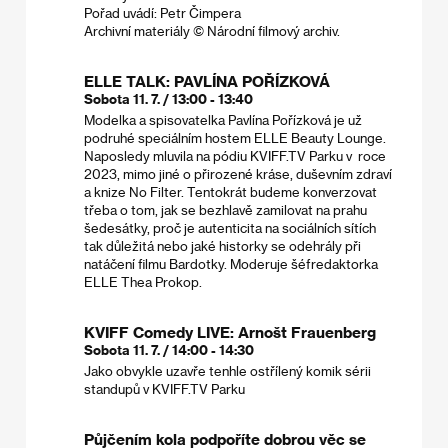
Pořad uvádí: Petr Čimpera
Archivní materiály © Národní filmový archiv.
ELLE TALK: PAVLÍNA POŘÍZKOVÁ
Sobota 11. 7. / 13:00 - 13:40
Modelka a spisovatelka Pavlína Pořízková je už
podruhé speciálním hostem ELLE Beauty Lounge.
Naposledy mluvila na pódiu KVIFF.TV Parku v roce
2023, mimo jiné o přirozené kráse, duševním zdraví
a knize No Filter. Tentokrát budeme konverzovat
třeba o tom, jak se bezhlavě zamilovat na prahu
šedesátky, proč je autenticita na sociálních sítích
tak důležitá nebo jaké historky se odehrály při
natáčení filmu Bardotky. Moderuje šéfredaktorka
ELLE Thea Prokop.
KVIFF Comedy LIVE: Arnošt Frauenberg
Sobota 11. 7. / 14:00 - 14:30
Jako obvykle uzavře tenhle ostřílený komik sérii
standupů v KVIFF.TV Parku
Půjčením kola podpoříte dobrou věc se