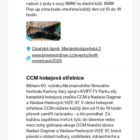
radost z jízdy s vozy BMW na vlastní kůži. BMW
Pop-up zóna bude otevřena každý den od 10 do 18
hodin.
Císařské lázně, Mariánskolázeňská 2
www.bmwtestdrive.cz/events/kviff-
registrace2026
CCM hokejová střelnice
Během 60. ročníku Mezinárodního filmového
festivalu Karlovy Vary spojí v KVIFF.TV Parku síly
kanadská hokejová značka CCM a Nadace Dagmar
a Václava Havlových VIZE 97. V rámci hokejové
střelnice CCM můžete každý den od 11 do 19 hodin
přesně zamířit na branku – a tím pomáhat. Za
každou úspěšnou trefu k tyči, do šibenice nebo
mezi nohy gólmana věnuje CCM finanční obnos
Nadaci Dagmar a Václava Havlových VIZE 97, která
působí v oblasti kultury, vzdělávání, zdravotnictví a