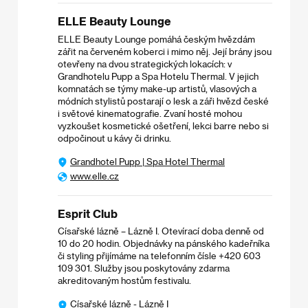
ELLE Beauty Lounge
ELLE Beauty Lounge pomáhá českým hvězdám
zářit na červeném koberci i mimo něj. Její brány jsou
otevřeny na dvou strategických lokacích: v
Grandhotelu Pupp a Spa Hotelu Thermal. V jejich
komnatách se týmy make-up artistů, vlasových a
módních stylistů postarají o lesk a záři hvězd české
i světové kinematografie. Zvaní hosté mohou
vyzkoušet kosmetické ošetření, lekci barre nebo si
odpočinout u kávy či drinku.
Grandhotel Pupp | Spa Hotel Thermal
www.elle.cz
Esprit Club
Císařské lázně – Lázně I. Otevírací doba denně od
10 do 20 hodin. Objednávky na pánského kadeřníka
či styling přijímáme na telefonním čísle +420 603
109 301. Služby jsou poskytovány zdarma
akreditovaným hostům festivalu.
Císařské lázně - Lázně I