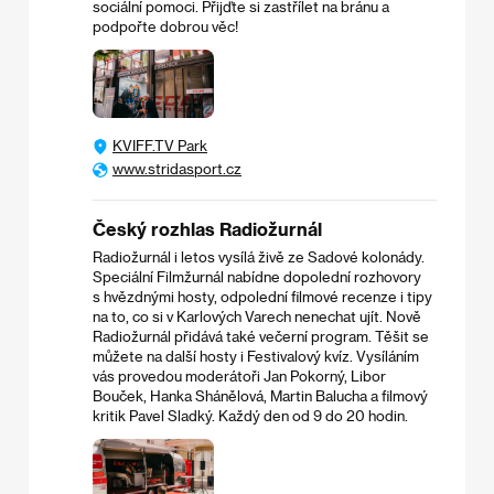
sociální pomoci. Přijďte si zastřílet na bránu a
podpořte dobrou věc!
KVIFF.TV Park
www.stridasport.cz
Český rozhlas Radiožurnál
Radiožurnál i letos vysílá živě ze Sadové kolonády.
Speciální Filmžurnál nabídne dopolední rozhovory
s hvězdnými hosty, odpolední filmové recenze i tipy
na to, co si v Karlových Varech nenechat ujít. Nově
Radiožurnál přidává také večerní program. Těšit se
můžete na další hosty i Festivalový kvíz. Vysíláním
vás provedou moderátoři Jan Pokorný, Libor
Bouček, Hanka Shánělová, Martin Balucha a filmový
kritik Pavel Sladký. Každý den od 9 do 20 hodin.