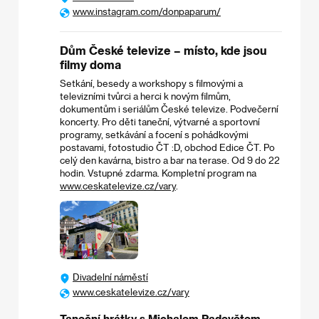
www.instagram.com/donpaparum/
Dům České televize – místo, kde jsou
filmy doma
Setkání, besedy a workshopy s filmovými a
televizními tvůrci a herci k novým filmům,
dokumentům i seriálům České televize. Podvečerní
koncerty. Pro děti taneční, výtvarné a sportovní
programy, setkávání a focení s pohádkovými
postavami, fotostudio ČT :D, obchod Edice ČT. Po
celý den kavárna, bistro a bar na terase. Od 9 do 22
hodin. Vstupné zdarma. Kompletní program na
www.ceskatelevize.cz/vary
.
Divadelní náměstí
www.ceskatelevize.cz/vary
Taneční hrátky s Michalem Padevětem