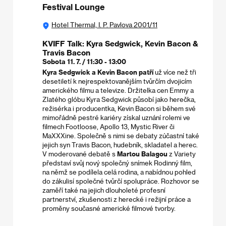
Festival Lounge
Hotel Thermal, I. P. Pavlova 2001/11
KVIFF Talk: Kyra Sedgwick, Kevin Bacon &
Travis Bacon
Sobota 11. 7. / 11:30 - 13:00
Kyra Sedgwick a Kevin Bacon patří
už více než tři
desetiletí k nejrespektovanějším tvůrčím dvojicím
amerického filmu a televize. Držitelka cen Emmy a
Zlatého glóbu Kyra Sedgwick působí jako herečka,
režisérka i producentka, Kevin Bacon si během své
mimořádně pestré kariéry získal uznání rolemi ve
filmech Footloose, Apollo 13, Mystic River či
MaXXXine. Společně s nimi se debaty zúčastní také
jejich syn Travis Bacon, hudebník, skladatel a herec.
V moderované debatě s
Martou Balagou
z Variety
představí svůj nový společný snímek Rodinný film,
na němž se podílela celá rodina, a nabídnou pohled
do zákulisí společné tvůrčí spolupráce. Rozhovor se
zaměří také na jejich dlouholeté profesní
partnerství, zkušenosti z herecké i režijní práce a
proměny současné americké filmové tvorby.