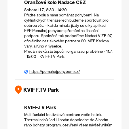
Oranžové kolo Nadace ČEZ
Sobota 11.7., 8:30 - 14:30
Přijďte spolu s námi pomáhat pohybem! Na
cyklistických trenažérech budeme sportovat pro
dobrou věc – každá minuta jízdy se díky aplikaci
EPP Pomáhej pohybem přemění na finanční
podporu. Společně tak podpoříme Nadaci VIZE 97,
oficiálního neziskového partnera 60. MFF Karlovy
Vary, a Kino v Kyselce.​
Předání šeků zástupcům organizací proběhne - 11.7.
- 15:00 - KVIFF.TV Park.
https://pomahejpohybem.cz/
KVIFF.TV Park
KVIFF.TV Park
Multifunkční festivalové centrum vedle hotelu
Thermal nabízí od 11 hodin dopoledne do 3 hodin
ráno bohatý program, otevřený všem návštěvníkům