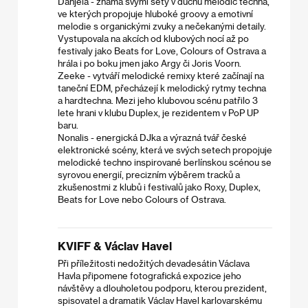
Danjela - známá svými sety v duchu melodic techna,
ve kterých propojuje hluboké groovy a emotivní
melodie s organickými zvuky a nečekanými detaily.
Vystupovala na akcích od klubových nocí až po
festivaly jako Beats for Love, Colours of Ostrava a
hrála i po boku jmen jako Argy či Joris Voorn.
Zeeke - vytváří melodické remixy které začínají na
taneční EDM, přecházejí k melodický rytmy techna
a hardtechna. Mezi jeho klubovou scénu patřilo 3
lete hrani v klubu Duplex, je rezidentem v PoP UP
baru.
Nonalis - energická DJka a výrazná tvář české
elektronické scény, která ve svých setech propojuje
melodické techno inspirované berlínskou scénou se
syrovou energií, precizním výběrem tracků a
zkušenostmi z klubů i festivalů jako Roxy, Duplex,
Beats for Love nebo Colours of Ostrava.
KVIFF & Václav Havel
Při příležitosti nedožitých devadesátin Václava
Havla připomene fotografická expozice jeho
návštěvy a dlouholetou podporu, kterou prezident,
spisovatel a dramatik Václav Havel karlovarskému