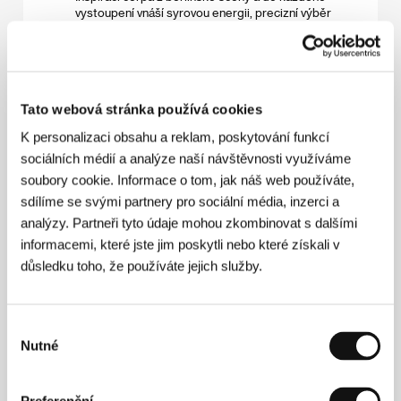
vystoupení vnáší syrovou energii, precizní výběr
tracků a hluboké propojení s publikem. Fanoušci ji
znají nejen podle výrazných vlasů, ale hlavně pro její
autentický vibe a vášeň pro hudbu.
02:00 – 03:00 - DJ KaCZena
Tato webová stránka používá cookies
Západočeský DJ z Mariánských Lázní, který působí
na scéně již více než 15 rokem. Jeho hudba je
K personalizaci obsahu a reklam, poskytování funkcí
kreativní a zní napříč několika tanečními žánry od
80.let až po současnost. Hraní je pro něj vášní, a
sociálních médií a analýze naší návštěvnosti využíváme
proto jste ho mohli potkat nejen v klubech a akcích
soubory cookie. Informace o tom, jak náš web používáte,
napříč republikou, ale také na soukromých
sdílíme se svými partnery pro sociální média, inzerci a
eventech.​
analýzy. Partneři tyto údaje mohou zkombinovat s dalšími
informacemi, které jste jim poskytli nebo které získali v
důsledku toho, že používáte jejich služby.
Vodafone Zóna
Výběr
Vodafone zóna
Nutné
souhlasu
Oslavte s námi 20 let festivalových GIGA zážitků ve
Vodafone Happy zóně. Těšit se můžete na
oblíbenou ranní jógu a večerní silent disco, gaming
zónu, pásmo krátkých filmů ve Vodafone TV kině i