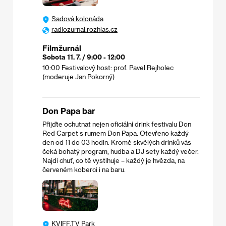
Sadová kolonáda
radiozurnal.rozhlas.cz
Filmžurnál
Sobota 11. 7. / 9:00 - 12:00
10:00 Festivalový host: prof. Pavel Rejholec
(moderuje Jan Pokorný)
Don Papa bar
Přijďte ochutnat nejen oficiální drink festivalu Don
Red Carpet s rumem Don Papa. Otevřeno každý
den od 11 do 03 hodin. Kromě skvělých drinků vás
čeká bohatý program, hudba a DJ sety každý večer.
Najdi chuť, co tě vystihuje – každý je hvězda, na
červeném koberci i na baru.
KVIFF.TV Park