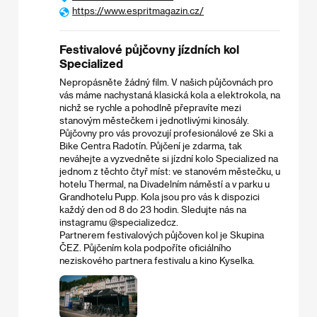
https://www.espritmagazin.cz/
Festivalové půjčovny jízdních kol
Specialized
Nepropásněte žádný film. V našich půjčovnách pro
vás máme nachystaná klasická kola a elektrokola, na
nichž se rychle a pohodlně přepravíte mezi
stanovým městečkem i jednotlivými kinosály.
Půjčovny pro vás provozují profesionálové ze Ski a
Bike Centra Radotín. Půjčení je zdarma, tak
neváhejte a vyzvedněte si jízdní kolo Specialized na
jednom z těchto čtyř míst: ve stanovém městečku, u
hotelu Thermal, na Divadelním náměstí a v parku u
Grandhotelu Pupp. Kola jsou pro vás k dispozici
každý den od 8 do 23 hodin. Sledujte nás na
instagramu @specializedcz.
Partnerem festivalových půjčoven kol je Skupina
ČEZ. Půjčením kola podpoříte oficiálního
neziskového partnera festivalu a kino Kyselka.