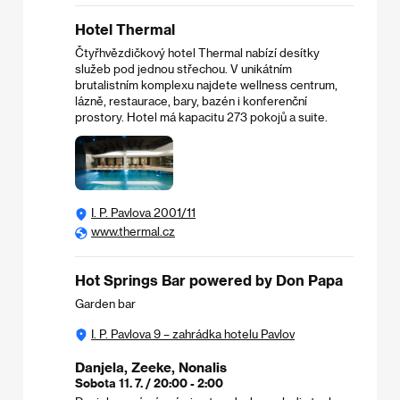
Hotel Thermal
Čtyřhvězdičkový hotel Thermal nabízí desítky
služeb pod jednou střechou. V unikátním
brutalistním komplexu najdete wellness centrum,
lázně, restaurace, bary, bazén i konferenční
prostory. Hotel má kapacitu 273 pokojů a suite.
I. P. Pavlova 2001/11
www.thermal.cz
Hot Springs Bar powered by Don Papa
Garden bar
I. P. Pavlova 9 – zahrádka hotelu Pavlov
Danjela, Zeeke, Nonalis
Sobota 11. 7. / 20:00 - 2:00