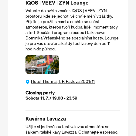
IQOS | VEEV | ZYN Lounge
Vstupte do světa značek IQOS | VEEV | ZYN –
prostoru, kde se jednotlivé chvíle mění v zážitky.
Přijďte je prožít s námi a nechte se unést
atmosférou, kterou tvoří hudba, lidé i moment tady
a teď. Součástí programu budou i talkshows
Dominika Vršanského se speciálními hosty. Lounge
je pro vás otevřena každý festivalový den od 11
hodin do půlnoci.
Hotel Thermal, I. P. Pavlova 2001/11
Closing party
Sobota 11. 7. / 19:00 - 23:59
Kavárna Lavazza
Užijte si jedinečnou festivalovou atmosféru se
šálkem italské kávy Lavazza. Ochutnejte espresso,