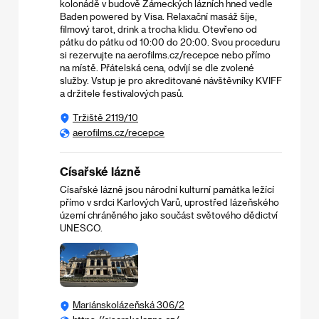
kolonádě v budově Zámeckých lázních hned vedle
Baden powered by Visa. Relaxační masáž šíje,
filmový tarot, drink a trocha klidu. Otevřeno od
pátku do pátku od 10:00 do 20:00. Svou proceduru
si rezervujte na
aerofilms.cz/recepce
nebo přímo
na místě. Přátelská cena, odvíjí se dle zvolené
služby. Vstup je pro akreditované návštěvníky KVIFF
a držitele festivalových pasů.
Tržiště 2119/10
aerofilms.cz/recepce
Císařské lázně
Císařské lázně jsou národní kulturní památka ležící
přímo v srdci Karlových Varů, uprostřed lázeňského
území chráněného jako součást světového dědictví
UNESCO​.
Mariánskolázeňská 306/2