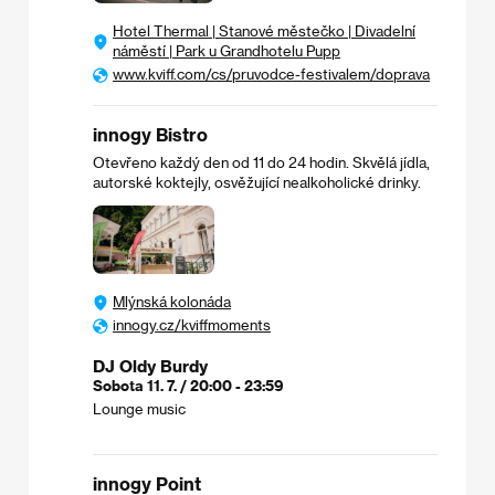
Hotel Thermal | Stanové městečko | Divadelní
náměstí | Park u Grandhotelu Pupp
www.kviff.com/cs/pruvodce-festivalem/doprava
innogy Bistro
Otevřeno každý den od 11 do 24 hodin. Skvělá jídla,
autorské koktejly, osvěžující nealkoholické drinky.
Mlýnská kolonáda
innogy.cz/kviffmoments
DJ Oldy Burdy
Sobota 11. 7. / 20:00 - 23:59
Lounge music
innogy Point