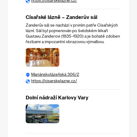
https://cisarskelazne.cz/
Císařské lázně – Zanderův sál
Zanderův sál se nachází v prvním patře Císařských
lázní. Sál byl pojmenován po švédském lékaři
Gustavu Zanderovi (1835–1920) a je bohatě zdoben
řezbami a impozantní obrazovou výmalbou.​
Mariánskolázeňská 306/2
https://cisarskelazne.cz/
Dolní nádraží Karlovy Vary