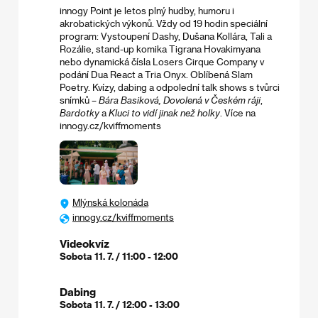
innogy Point je letos plný hudby, humoru i
akrobatických výkonů. Vždy od 19 hodin speciální
program: Vystoupení Dashy, Dušana Kollára, Tali a
Rozálie, stand-up komika Tigrana Hovakimyana
nebo dynamická čísla Losers Cirque Company v
podání Dua React a Tria Onyx. Oblíbená Slam
Poetry. Kvízy, dabing a odpolední talk shows s tvůrci
snímků –
Bára Basiková, Dovolená v Českém ráji
,
Bardotky
a
Kluci to vidí jinak než holky
. Více na
innogy.cz/kviffmoments
Mlýnská kolonáda
innogy.cz/kviffmoments
Videokvíz
Sobota 11. 7. / 11:00 - 12:00
Dabing
Sobota 11. 7. / 12:00 - 13:00