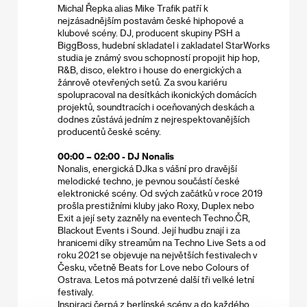
Michal Řepka alias Mike Trafik patří k
nejzásadnějším postavám české hiphopové a
klubové scény. DJ, producent skupiny PSH a
BiggBoss, hudební skladatel i zakladatel StarWorks
studia je známý svou schopností propojit hip hop,
R&B, disco, elektro i house do energických a
žánrově otevřených setů. Za svou kariéru
spolupracoval na desítkách ikonických domácích
projektů, soundtracích i oceňovaných deskách a
dodnes zůstává jedním z nejrespektovanějších
producentů české scény.​
00:00 – 02:00 - DJ Nonalis
Nonalis, energická DJka s vášní pro dravější
melodické techno, je pevnou součástí české
elektronické scény. Od svých začátků v roce 2019
prošla prestižními kluby jako Roxy, Duplex nebo
Exit a její sety zazněly na eventech Techno.ČR,
Blackout Events i Sound. Její hudbu znají i za
hranicemi díky streamům na Techno Live Sets a od
roku 2021 se objevuje na největších festivalech v
Česku, včetně Beats for Love nebo Colours of
Ostrava. Letos má potvrzené další tři velké letní
festivaly.
Inspiraci čerpá z berlínské scény a do každého