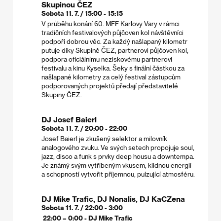
Skupinou ČEZ
Sobota 11. 7. / 15:00 - 15:15
V průběhu konání 60. MFF Karlovy Vary v rámci
tradičních festivalových půjčoven kol návštěvníci
podpoří dobrou věc. Za každý našlapaný kilometr
putuje díky Skupině ČEZ, partnerovi půjčoven kol,
podpora oficiálnímu neziskovému partnerovi
festivalu a kinu Kyselka. Šeky s finální částkou za
našlapané kilometry za celý festival zástupcům
podporovaných projektů předají představitelé
Skupiny ČEZ.
DJ Josef Baierl
Sobota 11. 7. / 20:00 - 22:00
Josef Baierl je zkušený selektor a milovník
analogového zvuku. Ve svých setech propojuje soul,
jazz, disco a funk s prvky deep housu a downtempa.
Je známý svým vytříbeným vkusem, klidnou energií
a schopností vytvořit příjemnou, pulzující atmosféru.
DJ Mike Trafic, DJ Nonalis, DJ KaCZena
Sobota 11. 7. / 22:00 - 3:00
22:00 – 0:00 - DJ Mike Trafic