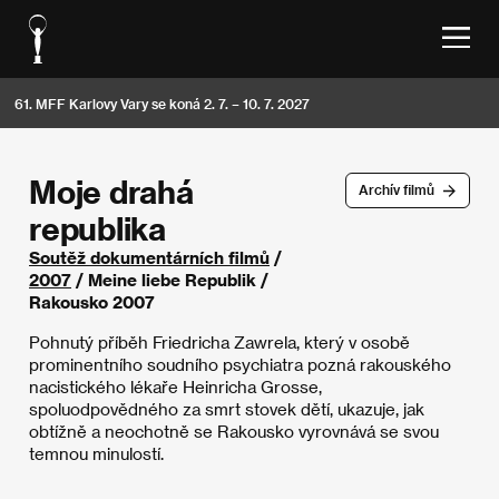
61. MFF Karlovy Vary se koná 2. 7. – 10. 7. 2027
Moje drahá
Archív filmů
republika
Soutěž dokumentárních filmů
/
2007
/ Meine liebe Republik /
Rakousko 2007
Pohnutý příběh Friedricha Zawrela, který v osobě
prominentního soudního psychiatra pozná rakouského
nacistického lékaře Heinricha Grosse,
spoluodpovědného za smrt stovek dětí, ukazuje, jak
obtížně a neochotně se Rakousko vyrovnává se svou
temnou minulostí.