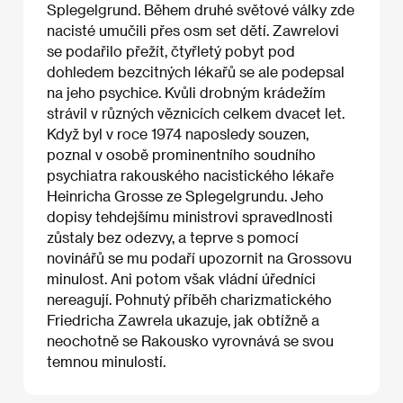
Splegelgrund. Během druhé světové války zde
nacisté umučili přes osm set dětí. Zawrelovi
se podařilo přežít, čtyřletý pobyt pod
dohledem bezcitných lékařů se ale podepsal
na jeho psychice. Kvůli drobným krádežím
strávil v různých věznicích celkem dvacet let.
Když byl v roce 1974 naposledy souzen,
poznal v osobě prominentního soudního
psychiatra rakouského nacistického lékaře
Heinricha Grosse ze Splegelgrundu. Jeho
dopisy tehdejšímu ministrovi spravedlnosti
zůstaly bez odezvy, a teprve s pomocí
novinářů se mu podaří upozornit na Grossovu
minulost. Ani potom však vládní úředníci
nereagují. Pohnutý příběh charizmatického
Friedricha Zawrela ukazuje, jak obtížně a
neochotně se Rakousko vyrovnává se svou
temnou minulostí.