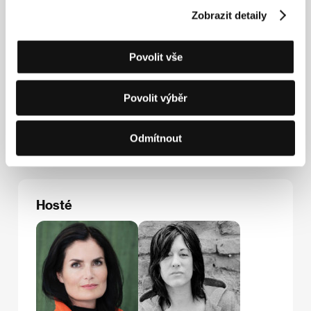
Austrian Films
Zobrazit detaily
Stiftgasse 6, 1070, Vienna
Rakousko
Tel: +43 1 526 33 23
Povolit vše
E-mail:
office@austrianfilms.com
WEGA-Filmproduktions GmbH
Hägelingasse 13, A - 1140, Vienna
Povolit výběr
Rakousko
Tel: +43 1 982 5742
Fax: +43 1 982 5833
Odmítnout
E-mail:
office@wega-film.at
Hosté