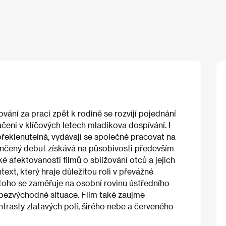
vání za prací zpět k rodině se rozvíjí pojednání
učeni v klíčových letech mladíkova dospívání. I
eklenutelná, vydávají se společně pracovat na
věnčený debut získává na působivosti především
 afektovanosti filmů o sbližování otců a jejich
ext, který hraje důležitou roli v převážné
 toho se zaměřuje na osobní rovinu ústředního
h bezvýchodné situace. Film také zaujme
trasty zlatavých polí, širého nebe a červeného