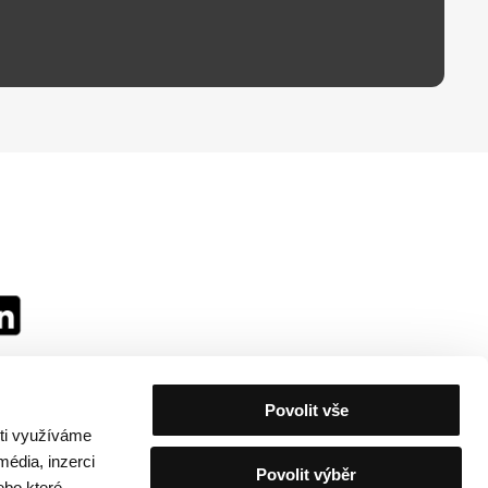
Povolit vše
sti využíváme
média, inzerci
Povolit výběr
ebo které