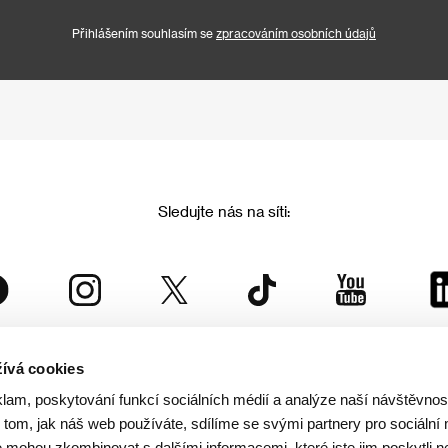
Přihlášením souhlasím se
zpracováním osobních údajů
Sledujte nás na síti:
ívá cookies
Mezinárodní filmový festival Karlovy Vary
klam, poskytování funkcí sociálních médií a analýze naší návštěvno
je součástí rodiny KVIFF Group, která zastřešuje i další projekty:
tom, jak náš web používáte, sdílíme se svými partnery pro sociální 
je mohou zkombinovat s dalšími informacemi, které jste jim poskytli n