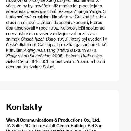
Rudá osina
(
Hong se kang bai yln
), neznamená to
však, že by byl nováček. Již mnoho let pracuje jako
scenárista především filmů režiséra Zhanga Yanga. S
tímto světově proslulým filmařem se Cai zná již z dob
studií na čínské Ústřední divadelní akademii, kterou
oba absolvovali v roce 1992. Nejproslulejší spoluprací
scenáristické a režisérské dvojice zatím zůstává
snímek
Čínská lázeň
(
Xiao
, 1999), který byl uveden i v
české distribuci. Cai napsal pro Zhanga scénáře také
k titulům
Aiqing mala tang
(
Pálivá láska,
1997) a
Xiang ri kui
(
Slunečnice
, 2005). Snímek
Rudá osina
získal Cenu FIPRESCI na festivalu v Pusanu a hlavní
cenu na festivalu v Soluni.
Kontakty
Wan Ji Communications & Productions Co., Ltd.
1A Suite 19D, Tech-Exhibit Center Building, Bei San