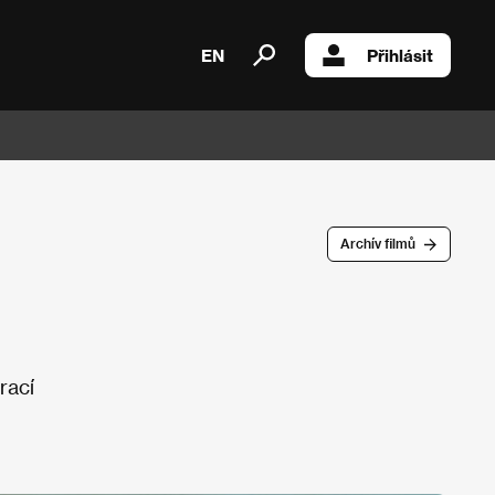
EN
Přihlásit
Archív filmů
rací