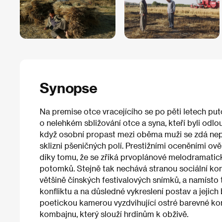
Synopse
Na premise otce vracejícího se po pěti letech puto
o nelehkém sbližování otce a syna, kteří byli odlo
když osobní propast mezi oběma muži se zdá nepř
sklizni pšeničných polí. Prestižními oceněními o
díky tomu, že se zříká prvoplánové melodramatické
potomků. Stejně tak nechává stranou sociální kont
většině čínských festivalových snímků, a namísto
konfliktu a na důsledné vykreslení postav a jejic
poetickou kamerou vyzdvihující ostré barevné kon
kombajnu, který slouží hrdinům k obživě.