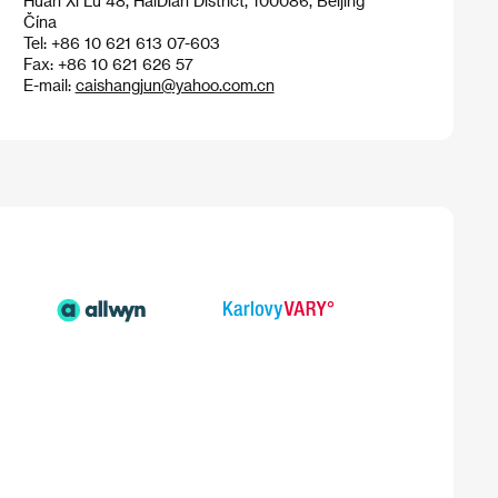
Huan Xi Lu 48, HaiDian District, 100086, Beijing
Čína
Tel: +86 10 621 613 07-603
Fax: +86 10 621 626 57
E-mail:
caishangjun@yahoo.com.cn