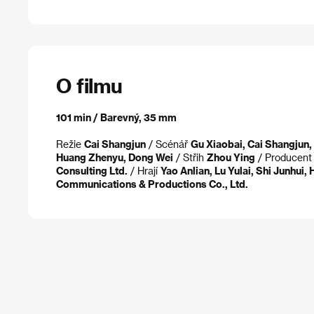
O filmu
101 min / Barevný, 35 mm
Režie
Cai Shangjun
/ Scénář
Gu Xiaobai, Cai Shangjun,
Huang Zhenyu, Dong Wei
/ Střih
Zhou Ying
/ Producen
Consulting Ltd.
/ Hrají
Yao Anlian, Lu Yulai, Shi Junhui
Communications & Productions Co., Ltd.