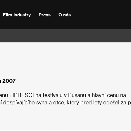
Film Industry
Press
O nás
na 2007
enu FIPRESCI na festivalu v Pusanu a hlavní cenu na
í dospívajícího syna a otce, který před lety odešel za p