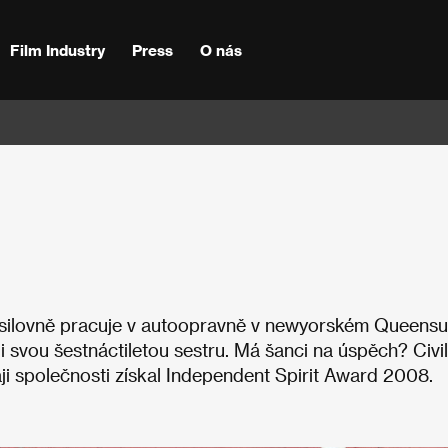
Film Industry
Press
O nás
 usilovně pracuje v autoopravně v newyorském Queensu
 svou šestnáctiletou sestru. Má šanci na úspěch? Civil
aji společnosti získal Independent Spirit Award 2008.