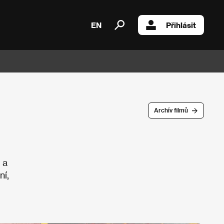
EN
Přihlásit
Archív filmů
 a
ní,