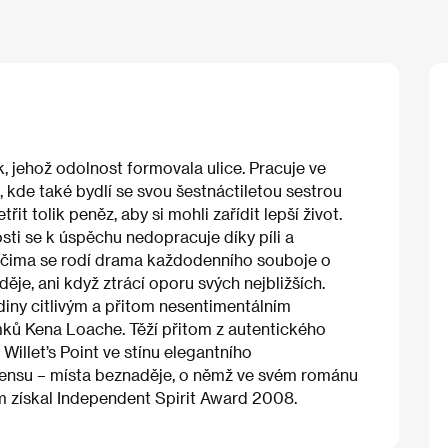
k, jehož odolnost formovala ulice. Pracuje ve
 kde také bydlí se svou šestnáctiletou sestrou
t tolik peněz, aby si mohli zařídit lepší život.
sti se k úspěchu nedopracuje díky píli a
očima se rodí drama každodenního souboje o
ěje, ani když ztrácí oporu svých nejbližších.
diny citlivým a přitom nesentimentálním
mků Kena Loache. Těží přitom z autentického
 Willet’s Point ve stínu elegantního
nsu – místa beznaděje, o němž ve svém románu
lm získal Independent Spirit Award 2008.