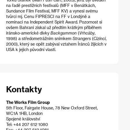
na řadě prestižních festivalů (MFF v Benátkách,
Sundance Film Festival, MFF KV) a vynesl svému
tvůrci mj. Cenu FIPRESCI na FF v Londýně a
nominaci na Independent Spirit Award. Pozornost si
ovšem Bahrani získal už předtím krátkým příběhem
íránsko-americké dívky
Backgammon
(
Vrhcáby
,
1998) a středometrážním snímkem
Strangers
(
Cizinci
,
2000), který se opět zabýval vztahem Íránců žijících v
USA k jejich původní vlasti.
Kontakty
The Works Film Group
5th Floor, Fairgate House, 78 New Oxford Street,
WC1A 1HB, London
Spojené království
Tel: +44 207 612 1080
Fax: +44 207 612 1081