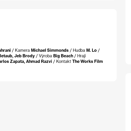
ahrani
/ Kamera
Michael Simmonds
/ Hudba
M. Lo
/
tletaub, Jeb Brody
/ Výroba
Big Beach
/ Hrají
arlos Zapata, Ahmad Razvi
/ Kontakt
The Works Film