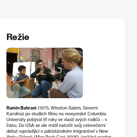
Režie
Ramin Bahrani
(1975, Winston-Salem, Severní
Karolína) po studiích filmu na newyorské Columbia
University pobýval tři roky ve vlasti svých rodičů – v
Íránu. Do USA se ale vrátil natočit svůj celovečerní
debut vyprávějící o pákistánském imigrantovi v New
Yorku
Stánek
(
Man Push Cart
, 2005), jenž byl uveden