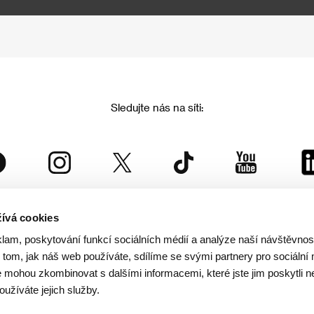
Sledujte nás na síti:
ívá cookies
Mezinárodní filmový festival Karlovy Vary
klam, poskytování funkcí sociálních médií a analýze naší návštěvno
je součástí rodiny KVIFF Group, která zastřešuje i další projekty:
tom, jak náš web používáte, sdílíme se svými partnery pro sociální 
je mohou zkombinovat s dalšími informacemi, které jste jim poskytli n
oužíváte jejich služby.