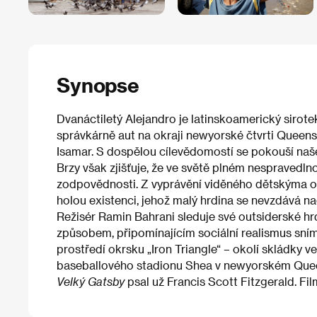
Synopse
Dvanáctiletý Alejandro je latinskoamerický sirote
správkárně aut na okraji newyorské čtvrti Queens,
Isamar. S dospělou cílevědomostí se pokouší našetři
Brzy však zjišťuje, že ve světě plném nespravedlno
zodpovědnosti. Z vyprávění viděného dětskýma 
holou existenci, jehož malý hrdina se nevzdává nad
Režisér Ramin Bahrani sleduje své outsiderské hr
způsobem, připomínajícím sociální realismus sní
prostředí okrsku „Iron Triangle“ – okolí skládky ve
baseballového stadionu Shea v newyorském Quee
Velký Gatsby
psal už Francis Scott Fitzgerald. Fi