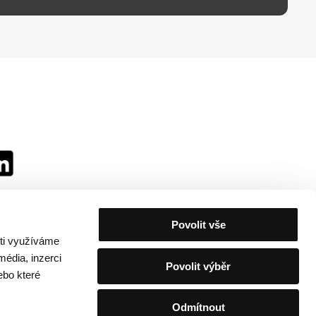
Povolit vše
sti využíváme
média, inzerci
Povolit výběr
ebo které
Odmítnout