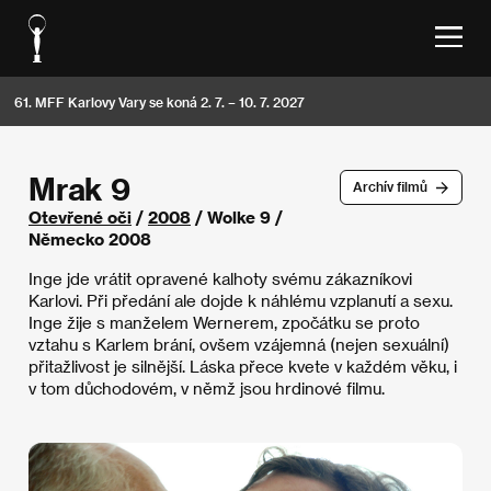
61. MFF Karlovy Vary se koná 2. 7. – 10. 7. 2027
Mrak 9
Archív filmů
Otevřené oči
/
2008
/ Wolke 9 /
Německo 2008
Inge jde vrátit opravené kalhoty svému zákazníkovi
Karlovi. Při předání ale dojde k náhlému vzplanutí a sexu.
Inge žije s manželem Wernerem, zpočátku se proto
vztahu s Karlem brání, ovšem vzájemná (nejen sexuální)
přitažlivost je silnější. Láska přece kvete v každém věku, i
v tom důchodovém, v němž jsou hrdinové filmu.