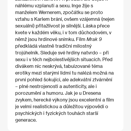
náhlému vzplanutí a sexu. Inge žije s
manželem Wernerem, zpočátku se proto
vztahu s Karlem brání, ovšem vzájemná (nejen
sexuální) přitažlivost je silnější. Láska přece
kvete v každém věku, i v tom důchodovém, v
němž jsou hrdinové snímku. Film
Mrak 9
předkládá vlastně tradiční milostný
trojúhelník. Sleduje své hrdiny natvrdo – při
sexu i v těch nejbolestivějších situacích. Před
divákem nic neskrývá, tabuizované téma
erotiky mezi starými lidmi tu nalézá možná na
první pohled šokující, ale adekvátní ztvárnění
– plné nestrojenosti a autenticity, ale i
porozumění a humoru. Jak je u Dresena
zvykem, herecké výkony jsou excelentní a film
je velmi realistickou a důležitou výpovědí o
psychických i fyzických touhách starší
generace.