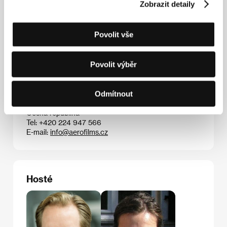
Zobrazit detaily
Kontakty
Povolit vše
The Match Factory
Domstrasse 60, 50668, Cologne
Povolit výběr
Německo
Tel: +49 221 539 7090
E-mail:
info@matchfactory.de
Aerofilms
Odmítnout
Milady Horákové 383/79, 170 00, Praha 7
Česká republika
Tel: +420 224 947 566
E-mail:
info@aerofilms.cz
Hosté