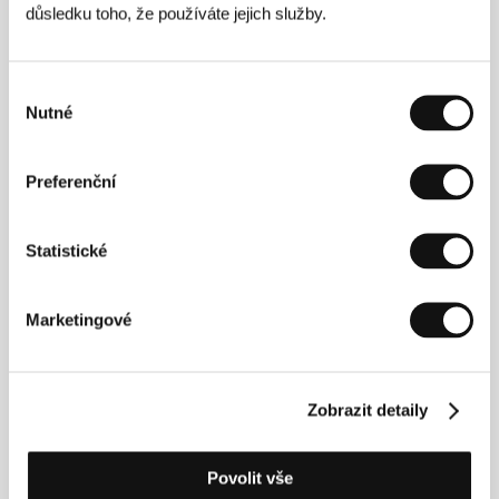
důsledku toho, že používáte jejich služby.
Valčík s Baširem
(Waltz with Bashir)
Výběr
Režie: Ari Folman / Izrael, Německo, Francie, 2008,
Nutné
souhlasu
85 min
V kleci
Preferenční
(Leonera)
Režie: Pablo Trapero / Argentina, 2008, 113 min
Statistické
V moci davu
(De ofrivilliga)
Marketingové
Režie: Ruben Östlund / Švédsko, 2008, 98 min
Zobrazit detaily
Vnitřní poušť
(Desierto adentro)
Režie: Rodrigo Plá / Mexiko, 2008, 112 min
Povolit vše