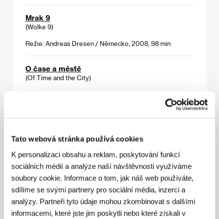
Mrak 9
(Wolke 9)
Režie: Andreas Dresen / Německo, 2008, 98 min
O čase a městě
(Of Time and the City)
Režie: Terence Davies / Velká Británie, 2008, 74 min
O'Horten
(O'Horten)
Tato webová stránka používá cookies
Režie: Bent Hamer / Norsko, Německo, Francie, Dánsko,
2007, 90 min
K personalizaci obsahu a reklam, poskytování funkcí
sociálních médií a analýze naší návštěvnosti využíváme
soubory cookie. Informace o tom, jak náš web používáte,
Tři opice
(Üc maymun)
sdílíme se svými partnery pro sociální média, inzerci a
analýzy. Partneři tyto údaje mohou zkombinovat s dalšími
Režie: Nuri Bilge Ceylan / Turecko, Francie, Itálie, 2008,
informacemi, které jste jim poskytli nebo které získali v
109 min