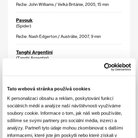
Režie: John Williams / Velká Británie, 2005, 15 min
Pavouk
(Spider)
Režie: Nash Edgerton / Austrálie, 2007, 9 min
Tanghi Argentini
(Tanghi Argentini)
Režie: Guido Thys / Belgie, 2006, 14 min
Tony Zucho
Tato webová stránka používá cookies
(Tony Zoreil)
K personalizaci obsahu a reklam, poskytování funkcí
Režie: Valentin Potier / Francie, 2007, 20 min
sociálních médií a analýze naší návštěvnosti využíváme
soubory cookie. Informace o tom, jak náš web používáte,
Zásilka
sdílíme se svými partnery pro sociální média, inzerci a
(Delivery)
analýzy. Partneři tyto údaje mohou zkombinovat s dalšími
Režie: Till Nowak / Německo, 2005, 9 min
informacemi, které jste jim poskytli nebo které získali v