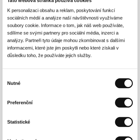
Tato webová stránka používá cookies
K personalizaci obsahu a reklam, poskytování funkcí
Muž na laně
sociálních médií a analýze naší návštěvnosti využíváme
(Man on Wire)
soubory cookie. Informace o tom, jak náš web používáte,
Režie: James Marsh / Velká Británie, 2007, 94 min
sdílíme se svými partnery pro sociální média, inzerci a
analýzy. Partneři tyto údaje mohou zkombinovat s dalšími
René
informacemi, které jste jim poskytli nebo které získali v
(René)
důsledku toho, že používáte jejich služby.
Režie: Helena Třeštíková / Česká republika, 2008,
90 min
Výběr
Slepé lásky
Nutné
souhlasu
(Slepé lásky)
Režie: Juraj Lehotský / Slovenská republika, 2008,
Preferenční
77 min
Vesmírná stanice
Statistické
(Cosmic Station)
Režie: Bettina Timm / Německo, 2008, 30 min