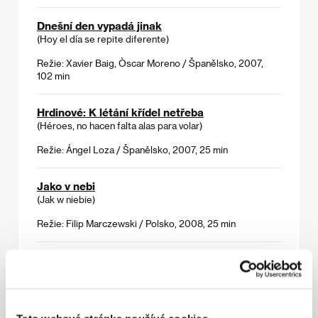
Dnešní den vypadá jinak
(Hoy el día se repite diferente)
Režie: Xavier Baig, Òscar Moreno / Španělsko, 2007,
102 min
Hrdinové: K létání křídel netřeba
(Héroes, no hacen falta alas para volar)
Režie: Ángel Loza / Španělsko, 2007, 25 min
Jako v nebi
(Jak w niebie)
Režie: Filip Marczewski / Polsko, 2008, 25 min
Matka
(La mère)
Režie: Antoine Cattin, Pavel Kostomarov / Švýcarsko,
Francie, Rusko, 2007, 80 min