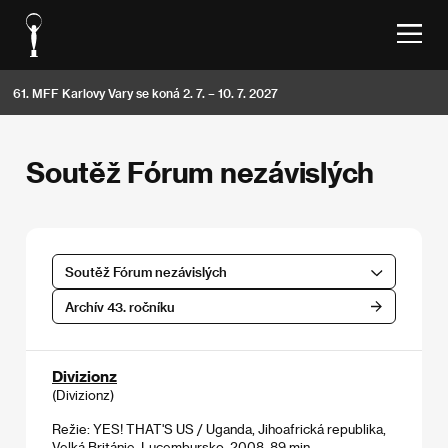
61. MFF Karlovy Vary se koná 2. 7. – 10. 7. 2027
Soutěž Fórum nezávislých
Soutěž Fórum nezávislých
Archív 43. ročníku
Divizionz
(Divizionz)
Režie: YES! THAT'S US / Uganda, Jihoafrická republika,
Velká Británie, Lucembursko, 2008, 89 min