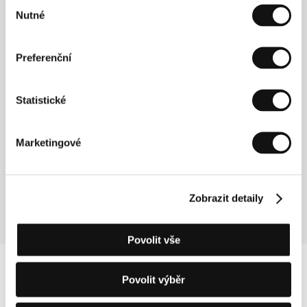
Výběr
Powerova dobrodružství
Nutné
(Adventures of Power)
souhlasu
Režie: Ari Gold / USA, 2008, 96 min
Preferenční
R(evoluce)
(R(evolution))
Statistické
Režie: Mustafa Zaveri / Indie, 2007, 80 min
Marketingové
Tohle krásné město
(This Beautiful City)
Režie: Ed Gass-Donnelly / Kanada, 2007, 87 min
Zobrazit detaily
Povolit vše
Povolit výběr