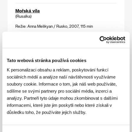
Mořská víla
(Rusalka)
Režie: Anna Melikyan / Rusko, 2007, 115 min
Muž, který miloval Yngveho
(Mannen som elsket Yngve)
Režie: Stian Kristiansen / Norsko, 2008, 99 min
Tato webová stránka používá cookies
K personalizaci obsahu a reklam, poskytování funkcí
Napsáno
sociálních médií a analýze naší návštěvnosti využíváme
(Written)
soubory cookie. Informace o tom, jak náš web používáte,
Režie: Kim Byung-woo / Jižní Korea, 2007, 87 min
sdílíme se svými partnery pro sociální média, inzerci a
analýzy. Partneři tyto údaje mohou zkombinovat s dalšími
Poppy Shakespeare
informacemi, které jste jim poskytli nebo které získali v
(Poppy Shakespeare)
důsledku toho, že používáte jejich služby.
Režie: Benjamin Ross / Velká Británie, 2007, 89 min