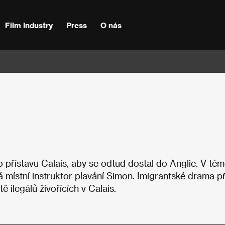
Film Industry
Press
O nás
o přístavu Calais, aby se odtud dostal do Anglie. V tém
á místní instruktor plavání Simon. Imigrantské drama př
ě ilegálů živořících v Calais.