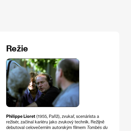
Režie
Philippe Lioret
(1955, Paříž), zvukař, scenárista a
režisér, začínal kariéru jako zvukový technik. Režijně
debutoval celovečerním autorským filmem
Tombés du