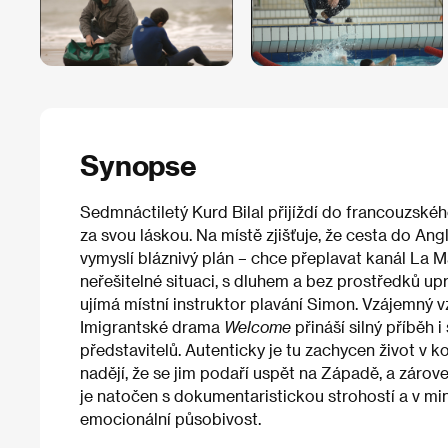
Synopse
Sedmnáctiletý Kurd Bilal přijíždí do francouzskéh
za svou láskou. Na místě zjišťuje, že cesta do Ang
vymyslí bláznivý plán – chce přeplavat kanál La 
neřešitelné situaci, s dluhem a bez prostředků upr
ujímá místní instruktor plavání Simon. Vzájemný 
Imigrantské drama
Welcome
přináší silný příběh 
představitelů. Autenticky je tu zachycen život v k
nadějí, že se jim podaří uspět na Západě, a zárove
je natočen s dokumentaristickou strohostí a v min
emocionální působivost.