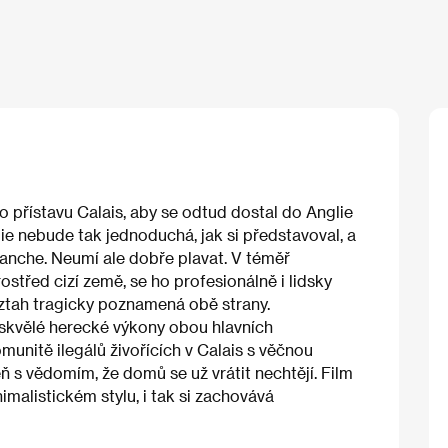
o přístavu Calais, aby se odtud dostal do Anglie
lie nebude tak jednoduchá, jak si představoval, a
Manche. Neumí ale dobře plavat. V téměř
ostřed cizí země, se ho profesionálně i lidsky
vztah tragicky poznamená obě strany.
i skvělé herecké výkony obou hlavních
omunitě ilegálů živořících v Calais s věčnou
ň s vědomím, že domů se už vrátit nechtějí. Film
imalistickém stylu, i tak si zachovává