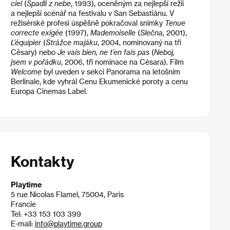
ciel
(
Spadli z nebe
, 1993), oceněným za nejlepší režii
a nejlepší scénář na festivalu v San Sebastiánu. V
režisérské profesi úspěšně pokračoval snímky
Tenue
correcte exigée
(1997),
Mademoiselle
(
Slečna
, 2001),
L’équipier
(
Strážce majáku
, 2004, nominovaný na tři
Césary) nebo
Je vais bien, ne t’en fais pas
(
Neboj,
jsem v pořádku
, 2006, tři nominace na Césara). Film
Welcome
byl uveden v sekci Panorama na letošním
Berlinale, kde vyhrál Cenu Ekumenické poroty a cenu
Europa Cinemas Label.
Kontakty
Playtime
5 rue Nicolas Flamel, 75004, Paris
Francie
Tel: +33 153 103 399
E-mail:
info@playtime.group