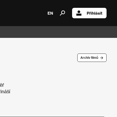
EN
Přihlásit
Archív filmů
ěř
ináší