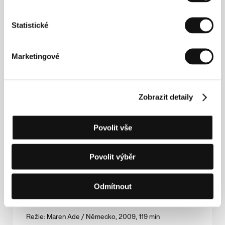
Teza
(Teza)
Statistické
Režie: Haile Gerima / Etiopie, Německo, Francie, 2008,
140 min
Marketingové
Věčné okamžiky
(Maria Larssons eviga ögonblick)
Zobrazit detaily
Režie: Jan Troell / Švédsko, Dánsko, Norsko, Finsko,
2008, 130 min
Povolit vše
Veřejní nepřátelé
(Public Enemies)
Povolit výběr
Režie: Michael Mann / USA, 2009, 143 min
Odmítnout
Všichni ostatní
(Alle Anderen)
Režie: Maren Ade / Německo, 2009, 119 min