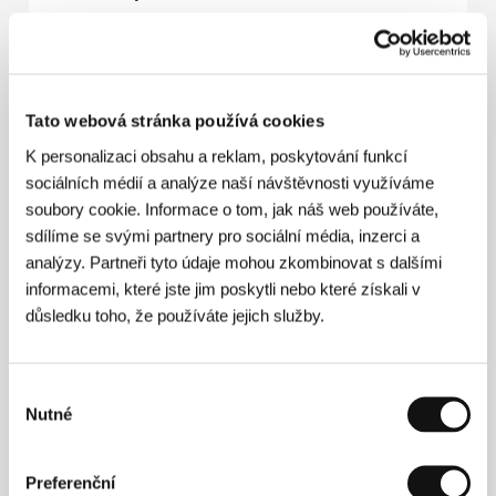
Séraphine
(Séraphine)
Režie: Martin Provost / Francie, Belgie, 2008, 125 min
Tato webová stránka používá cookies
K personalizaci obsahu a reklam, poskytování funkcí
Sin nombre
sociálních médií a analýze naší návštěvnosti využíváme
(Sin nombre)
soubory cookie. Informace o tom, jak náš web používáte,
Režie: Cary Joji Fukunaga / Mexiko, USA, 2008, 96 min
sdílíme se svými partnery pro sociální média, inzerci a
analýzy. Partneři tyto údaje mohou zkombinovat s dalšími
Svatba za bílé noci
informacemi, které jste jim poskytli nebo které získali v
(Brúðguminn)
důsledku toho, že používáte jejich služby.
Režie: Baltasar Kormákur / Island, 2008, 94 min
Výběr
Ta druhá
Nutné
(L' autre)
souhlasu
Režie: Pierre Trividic, Patrick Mario Bernard / Francie,
2008, 97 min
Preferenční