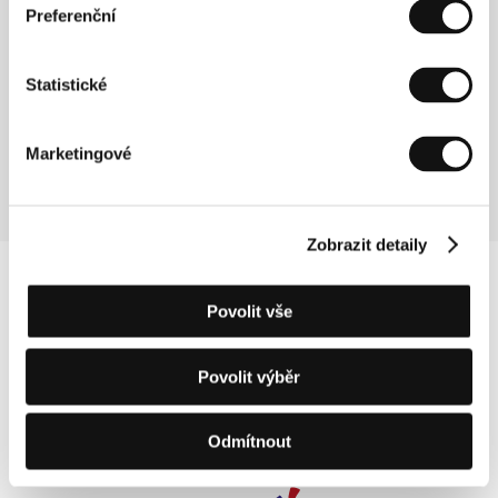
Preferenční
Režie: Pieter Van Hees / Belgie, 2008, 110 min
25 karátů
Statistické
(25 kilates)
Režie: Patxi Amezcua / Španělsko, 2008, 86 min
Marketingové
Zobrazit detaily
Povolit vše
Povolit výběr
Odmítnout