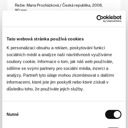
Režie: Maria Procházková / Česká republika, 2008,
90 min
Made in Hungaria
(Made in Hungária)
Tato webová stránka používá cookies
Režie: Gergely Fonyó / Maďarsko, 2009, 109 min
K personalizaci obsahu a reklam, poskytování funkcí
Poslední rozhovor
sociálních médií a analýze naší návštěvnosti využíváme
(Last Conversation)
soubory cookie. Informace o tom, jak náš web používáte,
sdílíme se svými partnery pro sociální média, inzerci a
Režie: Noud Heerkens / Nizozemsko, 2008, 75 min
analýzy. Partneři tyto údaje mohou zkombinovat s dalšími
informacemi, které jste jim poskytli nebo které získali v
Tady a tam
důsledku toho, že používáte jejich služby.
(Tamo i ovde)
Režie: Darko Lungulov / Srbsko, Německo, USA, 2009,
90 min
Výběr
Nutné
souhlasu
Zatemnění mysli
(Dirty Mind)